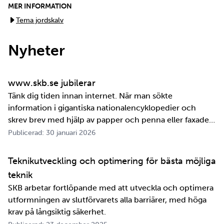
MER INFORMATION
Tema jordskalv
Nyheter
www.skb.se jubilerar
Tänk dig tiden innan internet. När man sökte
information i gigantiska nationalencyklopedier och
skrev brev med hjälp av papper och penna eller faxade
om ett meddelande skulle fram snabbt. Det är inte
Publicerad: 30 januari 2026
jättelänge sedan, inte om man tänker i ett geologiskt
perspektiv i alla fall. För oss på SKB är det …
Teknikutveckling och optimering för bästa möjliga
teknik
SKB arbetar fortlöpande med att utveckla och optimera
utformningen av slutförvarets alla barriärer, med höga
krav på långsiktig säkerhet.