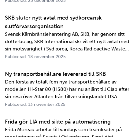
Publicerad: 23 december 2025
SKB sluter nytt avtal med sydkoreansk
slutförvarsorganisation
Svensk Kärnbränslehantering AB, SKB, har genom sitt
dotterbolag, SKB International skrivit ett nytt avtal med
sin motsvarighet i Sydkorea, Korea Radioactive Waste
Agency, KORAD. Avtalet, som är ett så kallat
Publicerad: 18 november 2025
informationsutbytesavtal, stärker relationen och
samarbetet mellan de två organisationerna. …
Ny transportbehållare levererad till SKB
Den första av totalt fem nya transportbehållare av
modellen Hi-Star 80 (HS80) har nu anlänt till Clab efter
sin resa över Atlanten från tillverkningslandet USA.
Innan transportbehållaren kan bli en del av SKB:s
Publicerad: 13 november 2025
transportsystem återstår en period av anpassningar,
tester och utbildningar. Redan 2008 i…
Frida gör LIA med sikte på automatisering
Frida Moreau arbetar till vardags som teamleader på
monteringen på Scania i Oskarshamn. Samtidigt