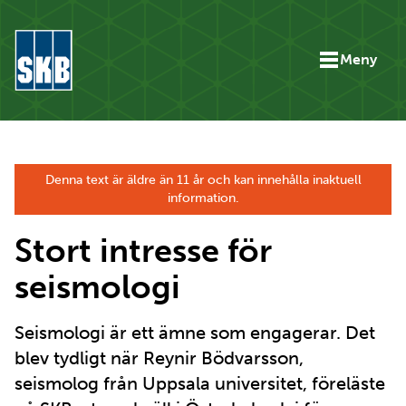
Hoppa till innehåll
Meny
Gå till startsidan för skb.se
Denna text är äldre än 11 år och kan innehålla inaktuell
information.
Stort intresse för
seismologi
Seismologi är ett ämne som engagerar. Det
blev tydligt när Reynir Bödvarsson,
seismolog från Uppsala universitet, föreläste