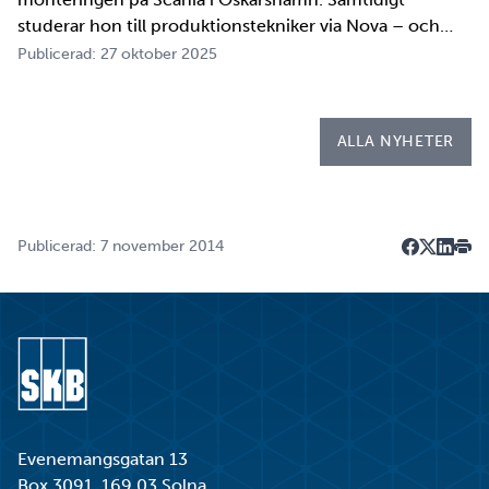
studerar hon till produktionstekniker via Nova – och
under tio veckor i höst gör hon både sin praktik, även
Publicerad: 27 oktober 2025
kallad LIA*, och sitt examensarbete på
Kapsellaboratoriet. – I utbildningen ingår flera studie…
ALLA NYHETER
Publicerad: 7 november 2014
Dela på F
Dela på 
Dela p
Skri
Gå till startsidan
Evenemangsgatan 13
Box 3091, 169 03 Solna