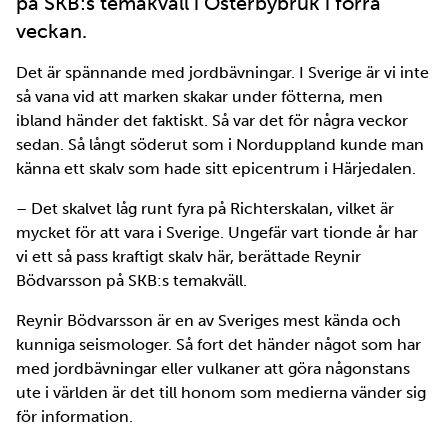
på SKB:s temakväll i Österbybruk i förra
veckan.
Det är spännande med jordbävningar. I Sverige är vi inte
så vana vid att marken skakar under fötterna, men
ibland händer det faktiskt. Så var det för några veckor
sedan. Så långt söderut som i Norduppland kunde man
känna ett skalv som hade sitt epicentrum i Härjedalen.
– Det skalvet låg runt fyra på Richterskalan, vilket är
mycket för att vara i Sverige. Ungefär vart tionde år har
vi ett så pass kraftigt skalv här, berättade Reynir
Bödvarsson på SKB:s temakväll.
Reynir Bödvarsson är en av Sveriges mest kända och
kunniga seismologer. Så fort det händer något som har
med jordbävningar eller vulkaner att göra någonstans
ute i världen är det till honom som medierna vänder sig
för information.