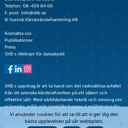
Telefon:
08-459 84 00
E-post:
info@skb.se
© Svensk Kärnbränslehantering AB
Kontakta oss
Publikationer
Press
SKB:s riktlinjer för dataskydd
Facebook
LinkedIn
Instagram
SKB:s uppdrag är att ta hand om det radioaktiva avfallet
från de svenska kärnkraftverken på ett säkert och
effektivt sätt. Med världsledande teknik och omsorg om
människa, miljö och samhälle bygger vi möjligheter för
en fossilfri elproduktion.
Vi använder cookies för att se till att vi ger dig den
bästa upplevelsen på vår webbplats.
SVENSK KÄRNBRÄNSLEHANTERING