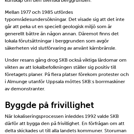
kunskap om den svenska berggrunden.
Mellan 1977 och 1985 utfördes
typområdesundersökningar. Det visade sig att det inte
går att peka ut en speciell geologisk miljö som är
generellt bättre än någon annan. Däremot finns det
lokala förutsättningar i berggrunden som avgör
säkerheten vid slutförvaring av använt kärnbränsle.
Under resans gång drog SKB också viktiga lärdomar om
vikten av att lokalbefolkningen ställer sig positiv till
företagets planer. På flera platser förekom protester och
i Almunge utanför Uppsala möttes SKB:s borrmaskiner
av demonstranter.
Byggde på frivillighet
När lokaliseringsprocessen inleddes 1992 valde SKB
därför att bygga den på frivillighet. En förfrågan om att
delta skickades ut till alla landets kommuner. Storuman