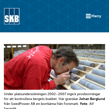
Hoppa till innehåll
Meny
Gå till startsidan för skb.se
Under platsundersökningen 2002–2007 ingick provborrningar
för att kontrollera bergets kvalitet. Här granskar
Johan Berglund
från SwedPower AB en borrkärna från Forsmark.
Foto
: Alf
Sevastik.