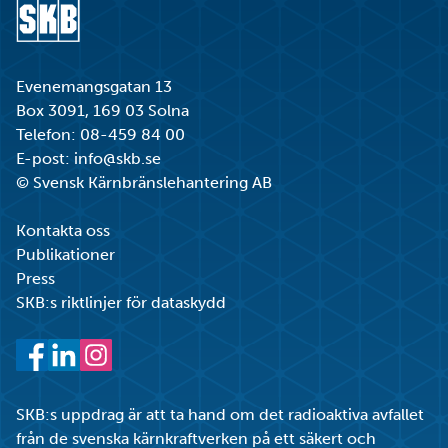
Gå till startsidan
Evenemangsgatan 13
Box 3091, 169 03 Solna
Telefon:
08-459 84 00
E-post:
info@skb.se
© Svensk Kärnbränslehantering AB
Kontakta oss
Publikationer
Press
SKB:s riktlinjer för dataskydd
Facebook
LinkedIn
Instagram
SKB:s uppdrag är att ta hand om det radioaktiva avfallet
från de svenska kärnkraftverken på ett säkert och