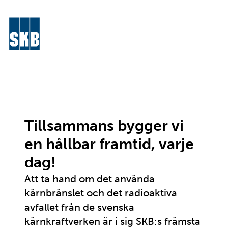
Hoppa till innehåll
Meny
Gå till startsidan för skb.se
Tillsammans bygger vi
en hållbar framtid, varje
dag!
Att ta hand om det använda
kärnbränslet och det radioaktiva
avfallet från de svenska
kärnkraftverken är i sig SKB:s främsta