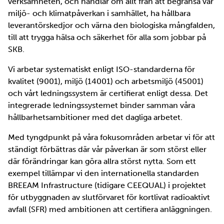
verksamheten, och handlar om allt från att begränsa vår
miljö- och klimatpåverkan i samhället, ha hållbara
leverantörskedjor och värna den biologiska mångfalden,
till att trygga hälsa och säkerhet för alla som jobbar på
SKB.
Vi arbetar systematiskt enligt ISO-standarderna för
kvalitet (9001), miljö (14001) och arbetsmiljö (45001)
och vårt ledningssystem är certifierat enligt dessa. Det
integrerade ledningssystemet binder samman våra
hållbarhetsambitioner med det dagliga arbetet.
Med tyngdpunkt på våra fokusområden arbetar vi för att
ständigt förbättras där vår påverkan är som störst eller
där förändringar kan göra allra störst nytta. Som ett
exempel tillämpar vi den internationella standarden
BREEAM Infrastructure (tidigare CEEQUAL) i projektet
för utbyggnaden av slutförvaret för kortlivat radioaktivt
avfall (SFR) med ambitionen att certifiera anläggningen.