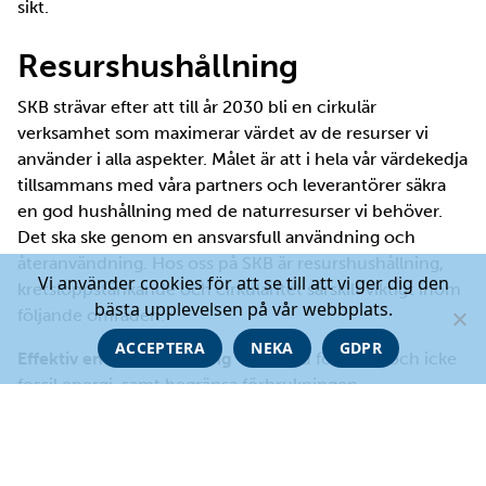
sikt.
Resurshushållning
SKB strävar efter att till år 2030 bli en cirkulär
verksamhet som maximerar värdet av de resurser vi
använder i alla aspekter. Målet är att i hela vår värdekedja
tillsammans med våra partners och leverantörer säkra
en god hushållning med de naturresurser vi behöver.
Det ska ske genom en ansvarsfull användning och
återanvändning. Hos oss på SKB är resurshushållning,
Vi använder cookies för att se till att vi ger dig den
kretsloppstänkande och cirkularitet särskilt viktigt inom
bästa upplevelsen på vår webbplats.
följande områden:
ACCEPTERA
NEKA
GDPR
Effektiv energianvändning
– använd förnybar och icke
fossil energi, samt begränsa förbrukningen.
Hushållning med naturresurser
– undvik användning av
naturgrus, begränsa användningen av betong, stål,
koppar och bentonit liksom påverkan på värdefulla