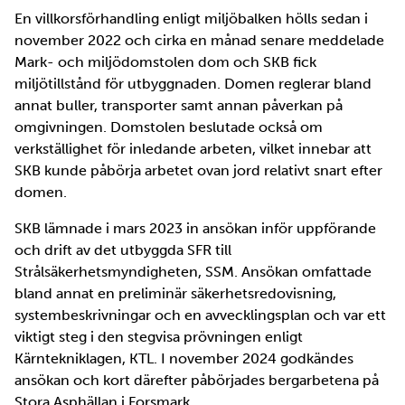
En villkorsförhandling enligt miljöbalken hölls sedan i
november 2022 och cirka en månad senare meddelade
Mark- och miljödomstolen dom och SKB fick
miljötillstånd för utbyggnaden. Domen reglerar bland
annat buller, transporter samt annan påverkan på
omgivningen. Domstolen beslutade också om
verkställighet för inledande arbeten, vilket innebar att
SKB kunde påbörja arbetet ovan jord relativt snart efter
domen.
SKB lämnade i mars 2023 in ansökan inför uppförande
och drift av det utbyggda SFR till
Strålsäkerhetsmyndigheten, SSM. Ansökan omfattade
bland annat en preliminär säkerhetsredovisning,
systembeskrivningar och en avvecklingsplan och var ett
viktigt steg i den stegvisa prövningen enligt
Kärntekniklagen, KTL. I november 2024 godkändes
ansökan och kort därefter påbörjades bergarbetena på
Stora Asphällan i Forsmark.