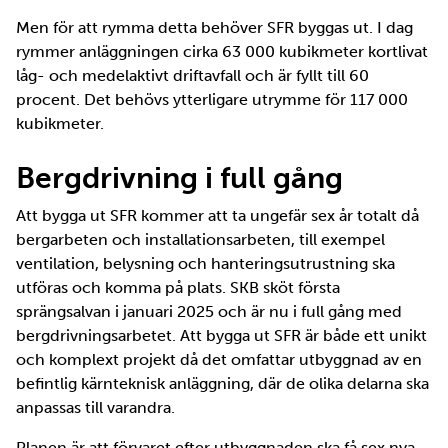
Men för att rymma detta behöver SFR byggas ut. I dag
rymmer anläggningen cirka 63 000 kubikmeter kortlivat
låg- och medelaktivt driftavfall och är fyllt till 60
procent. Det behövs ytterligare utrymme för 117 000
kubikmeter.
Bergdrivning i full gång
Att bygga ut SFR kommer att ta ungefär sex år totalt då
bergarbeten och installationsarbeten, till exempel
ventilation, belysning och hanteringsutrustning ska
utföras och komma på plats. SKB sköt första
sprängsalvan i januari 2025 och är nu i full gång med
bergdrivningsarbetet. Att bygga ut SFR är både ett unikt
och komplext projekt då det omfattar utbyggnad av en
befintlig kärnteknisk anläggning, där de olika delarna ska
anpassas till varandra.
Planen är att förvaret efter utbyggnaden ska få sex nya