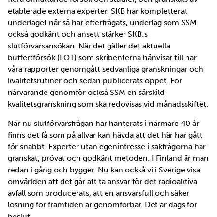
etablerade externa experter. SKB har kompletterat
underlaget när så har efterfrågats, underlag som SSM
också godkänt och ansett stärker SKB:s
slutförvarsansökan. När det gäller det aktuella
buffertförsök (LOT) som skribenterna hänvisar till har
våra rapporter genomgått sedvanliga granskningar och
kvalitetsrutiner och sedan publicerats öppet. För
närvarande genomför också SSM en särskild
kvalitetsgranskning som ska redovisas vid månadsskiftet.
När nu slutförvarsfrågan har hanterats i närmare 40 år
finns det få som på allvar kan hävda att det här har gått
för snabbt. Experter utan egenintresse i sakfrågorna har
granskat, prövat och godkänt metoden. I Finland är man
redan i gång och bygger. Nu kan också vi i Sverige visa
omvärlden att det går att ta ansvar för det radioaktiva
avfall som producerats, att en ansvarsfull och säker
lösning för framtiden är genomförbar. Det är dags för
beslut.