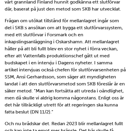
vårt grannland Finland hunnit godkänna ett slutförvar
där, baserat på just den metod som SKB har utvecklat.
Frågan om utökat tillstånd för mellanlagret ingår som
del i SKB:s ansökan om att bygga ett slutförvarssystem,
med ett slutförvar i Forsmark och en
inkapslingsanläggning i Oskarshamn. Att mellanlagret
håller på att bli fullt blev en stor nyhet i förra veckan,
efter att Vattenfalls produktionschef gått ut med
budskapet i en intervju i Dagens nyheter. I samma
artikel intervjuas också chefen för slutförvarsenheten på
SSM, Ansi Gerhardsson, som säger att myndigheten
landat i att den slutförvarsmetod som SKB föreslår är en
säker metod. ”Man kan fortsätta att utreda i oändlighet,
men då skulle vi aldrig komma någonstans. Enligt oss är
det här tillräckligt utrett för att regeringen ska kunna
fatta beslut (DN 11/2).”
Och nu brådskar det. Redan 2023 blir mellanlagret fullt
och kan inte ta emot mer bränsle. Det här skulle få