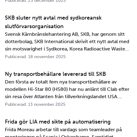
Publicerad: 23 december 2025
SKB sluter nytt avtal med sydkoreansk
slutförvarsorganisation
Svensk Kärnbränslehantering AB, SKB, har genom sitt
dotterbolag, SKB International skrivit ett nytt avtal med
sin motsvarighet i Sydkorea, Korea Radioactive Waste
Agency, KORAD. Avtalet, som är ett så kallat
Publicerad: 18 november 2025
informationsutbytesavtal, stärker relationen och
samarbetet mellan de två organisationerna. …
Ny transportbehållare levererad till SKB
Den första av totalt fem nya transportbehållare av
modellen Hi-Star 80 (HS80) har nu anlänt till Clab efter
sin resa över Atlanten från tillverkningslandet USA.
Innan transportbehållaren kan bli en del av SKB:s
Publicerad: 13 november 2025
transportsystem återstår en period av anpassningar,
tester och utbildningar. Redan 2008 i…
Frida gör LIA med sikte på automatisering
Frida Moreau arbetar till vardags som teamleader på
monteringen på Scania i Oskarshamn. Samtidigt