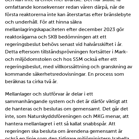
omfattande konsekvenser redan våren därpå, när de
första reaktorerna inte kan återstartas efter bränslebyte
och underhåll. För att hinna säkra
mellanlagringskapaciteten efter december 2023 gör
reaktorägarna och SKB bedömningen att ett
regeringsbeslut behövs senast vid halvårsskiftet i år.
Detta eftersom tillståndsprövningen fortsätter i Mark-
och miljödomstolen och hos SSM också efter ett
regeringsbeslut, med villkorssättning och granskning av
kommande säkerhetsredovisningar. En process som
beräknas ta cirka två år.
Mellanlager och slutförvar är delar i ett
sammanhängande system och det är därför viktigt att
de hanteras och beslutas om gemensamt. Det går det
inte, som Naturskyddsföreningen och MKG menar, att
hantera mellanlagret i ett så kallat snabbspår. Att
regeringen ska besluta om ärendena gemensamt är
också en linje som den tidigare miljöministern Isabella