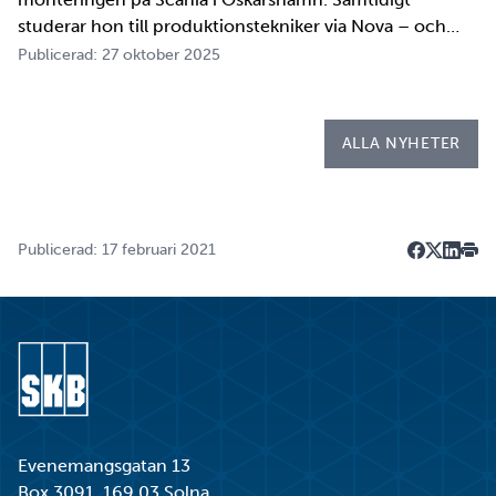
studerar hon till produktionstekniker via Nova – och
under tio veckor i höst gör hon både sin praktik, även
Publicerad: 27 oktober 2025
kallad LIA*, och sitt examensarbete på
Kapsellaboratoriet. – I utbildningen ingår flera studie…
ALLA NYHETER
Publicerad: 17 februari 2021
Dela på F
Dela på 
Dela p
Skri
Gå till startsidan
Evenemangsgatan 13
Box 3091, 169 03 Solna