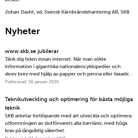
Johan Dasht, vd, Svensk Kärnbränslehantering AB, SKB
Nyheter
www.skb.se jubilerar
Tänk dig tiden innan internet. När man sökte
information i gigantiska nationalencyklopedier och
skrev brev med hjälp av papper och penna eller faxade
om ett meddelande skulle fram snabbt. Det är inte
Publicerad: 30 januari 2026
jättelänge sedan, inte om man tänker i ett geologiskt
perspektiv i alla fall. För oss på SKB är det …
Teknikutveckling och optimering för bästa möjliga
teknik
SKB arbetar fortlöpande med att utveckla och optimera
utformningen av slutförvarets alla barriärer, med höga
krav på långsiktig säkerhet.