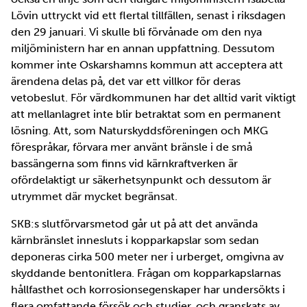
Lövin uttryckt vid ett flertal tillfällen, senast i riksdagen
den 29 januari. Vi skulle bli förvånade om den nya
miljöministern har en annan uppfattning. Dessutom
kommer inte Oskarshamns kommun att acceptera att
ärendena delas på, det var ett villkor för deras
vetobeslut. För värdkommunen har det alltid varit viktigt
att mellanlagret inte blir betraktat som en permanent
lösning. Att, som Naturskyddsföreningen och MKG
förespråkar, förvara mer använt bränsle i de små
bassängerna som finns vid kärnkraftverken är
ofördelaktigt ur säkerhetsynpunkt och dessutom är
utrymmet där mycket begränsat.
SKB:s slutförvarsmetod går ut på att det använda
kärnbränslet innesluts i kopparkapslar som sedan
deponeras cirka 500 meter ner i urberget, omgivna av
skyddande bentonitlera. Frågan om kopparkapslarnas
hållfasthet och korrosionsegenskaper har undersökts i
flera omfattande försök och studier, och granskats av