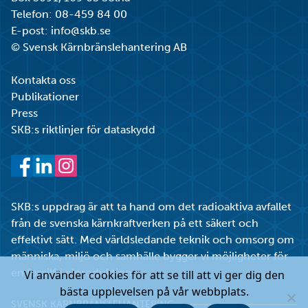
Telefon:
08-459 84 00
E-post:
info@skb.se
© Svensk Kärnbränslehantering AB
Kontakta oss
Publikationer
Press
SKB:s riktlinjer för dataskydd
Facebook
LinkedIn
Instagram
SKB:s uppdrag är att ta hand om det radioaktiva avfallet
från de svenska kärnkraftverken på ett säkert och
effektivt sätt. Med världsledande teknik och omsorg om
människa, miljö och samhälle bygger vi möjligheter för
en fossilfri elproduktion.
Vi använder cookies för att se till att vi ger dig den
bästa upplevelsen på vår webbplats.
SVENSK KÄRNBRÄNSLEHANTERING