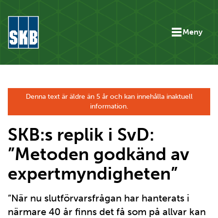
Hoppa till innehåll
Meny
Gå till startsidan för skb.se
Denna text är äldre än 5 år och kan innehålla inaktuell
information.
SKB:s replik i SvD:
”Metoden godkänd av
expertmyndigheten”
”När nu slutförvarsfrågan har hanterats i
närmare 40 år finns det få som på allvar kan