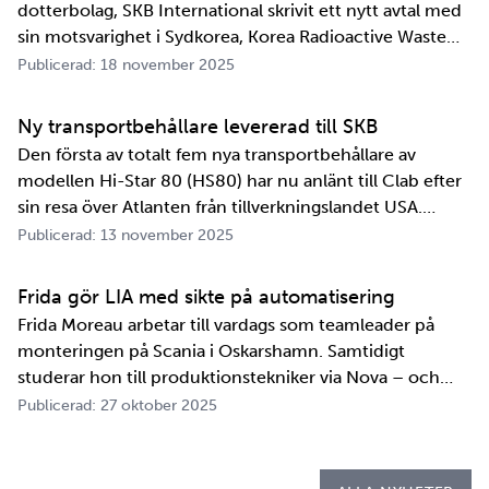
dotterbolag, SKB International skrivit ett nytt avtal med
sin motsvarighet i Sydkorea, Korea Radioactive Waste
Agency, KORAD. Avtalet, som är ett så kallat
Publicerad: 18 november 2025
informationsutbytesavtal, stärker relationen och
samarbetet mellan de två organisationerna. …
Ny transportbehållare levererad till SKB
Den första av totalt fem nya transportbehållare av
modellen Hi-Star 80 (HS80) har nu anlänt till Clab efter
sin resa över Atlanten från tillverkningslandet USA.
Innan transportbehållaren kan bli en del av SKB:s
Publicerad: 13 november 2025
transportsystem återstår en period av anpassningar,
tester och utbildningar. Redan 2008 i…
Frida gör LIA med sikte på automatisering
Frida Moreau arbetar till vardags som teamleader på
monteringen på Scania i Oskarshamn. Samtidigt
studerar hon till produktionstekniker via Nova – och
under tio veckor i höst gör hon både sin praktik, även
Publicerad: 27 oktober 2025
kallad LIA*, och sitt examensarbete på
Kapsellaboratoriet. – I utbildningen ingår flera studie…