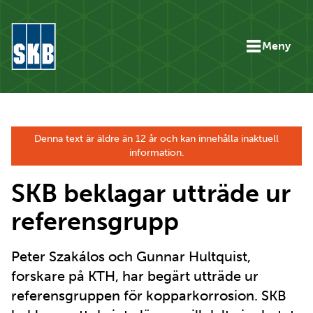
Hoppa till innehåll
Meny
Gå till startsidan för skb.se
Denna text är äldre än 12 år och kan innehålla inaktuell
information.
SKB beklagar utträde ur
referensgrupp
Peter Szakálos och Gunnar Hultquist,
forskare på KTH, har begärt utträde ur
referensgruppen för kopparkorrosion. SKB