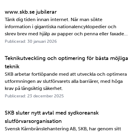
www.skb.se jubilerar
Tänk dig tiden innan internet. När man sökte
information i gigantiska nationalencyklopedier och
skrev brev med hjälp av papper och penna eller faxade
om ett meddelande skulle fram snabbt. Det är inte
Publicerad: 30 januari 2026
jättelänge sedan, inte om man tänker i ett geologiskt
perspektiv i alla fall. För oss på SKB är det …
Teknikutveckling och optimering för bästa möjliga
teknik
SKB arbetar fortlöpande med att utveckla och optimera
utformningen av slutförvarets alla barriärer, med höga
krav på långsiktig säkerhet.
Publicerad: 23 december 2025
SKB sluter nytt avtal med sydkoreansk
slutförvarsorganisation
Svensk Kärnbränslehantering AB, SKB, har genom sitt