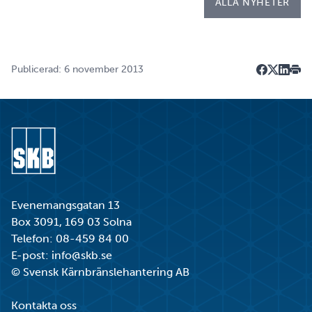
ALLA NYHETER
Publicerad: 6 november 2013
Dela på F
Dela på 
Dela p
Skri
Gå till startsidan
Evenemangsgatan 13
Box 3091, 169 03 Solna
Telefon:
08-459 84 00
E-post:
info@skb.se
© Svensk Kärnbränslehantering AB
Kontakta oss