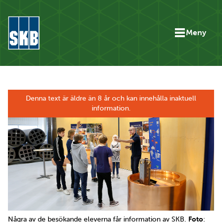
Hoppa till innehåll
Meny
Gå till startsidan för skb.se
Denna text är äldre än 8 år och kan innehålla inaktuell
information.
Några av de besökande eleverna får information av SKB.
Foto
: