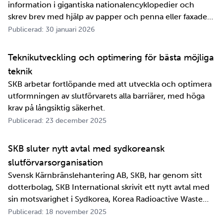
information i gigantiska nationalencyklopedier och
skrev brev med hjälp av papper och penna eller faxade
om ett meddelande skulle fram snabbt. Det är inte
Publicerad: 30 januari 2026
jättelänge sedan, inte om man tänker i ett geologiskt
perspektiv i alla fall. För oss på SKB är det …
Teknikutveckling och optimering för bästa möjliga
teknik
SKB arbetar fortlöpande med att utveckla och optimera
utformningen av slutförvarets alla barriärer, med höga
krav på långsiktig säkerhet.
Publicerad: 23 december 2025
SKB sluter nytt avtal med sydkoreansk
slutförvarsorganisation
Svensk Kärnbränslehantering AB, SKB, har genom sitt
dotterbolag, SKB International skrivit ett nytt avtal med
sin motsvarighet i Sydkorea, Korea Radioactive Waste
Agency, KORAD. Avtalet, som är ett så kallat
Publicerad: 18 november 2025