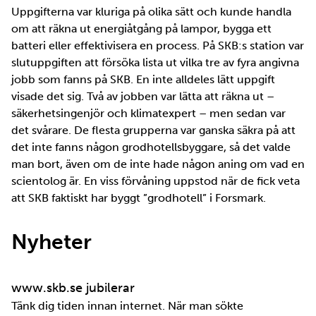
Uppgifterna var kluriga på olika sätt och kunde handla
om att räkna ut energiåtgång på lampor, bygga ett
batteri eller effektivisera en process. På SKB:s station var
slutuppgiften att försöka lista ut vilka tre av fyra angivna
jobb som fanns på SKB. En inte alldeles lätt uppgift
visade det sig. Två av jobben var lätta att räkna ut –
säkerhetsingenjör och klimatexpert – men sedan var
det svårare. De flesta grupperna var ganska säkra på att
det inte fanns någon grodhotellsbyggare, så det valde
man bort, även om de inte hade någon aning om vad en
scientolog är. En viss förvåning uppstod när de fick veta
att SKB faktiskt har byggt ”grodhotell” i Forsmark.
Nyheter
www.skb.se jubilerar
Tänk dig tiden innan internet. När man sökte