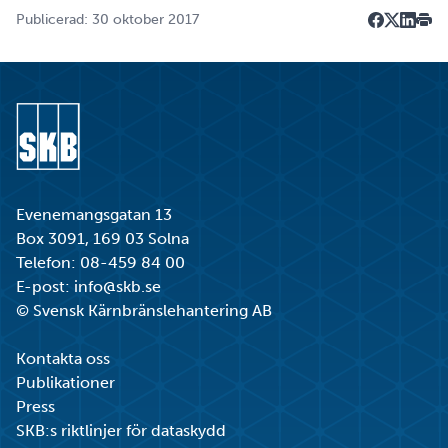
Publicerad: 30 oktober 2017
Dela på F
Dela på 
Dela p
Skri
Gå till startsidan
Evenemangsgatan 13
Box 3091, 169 03 Solna
Telefon:
08-459 84 00
E-post:
info@skb.se
© Svensk Kärnbränslehantering AB
Kontakta oss
Publikationer
Press
SKB:s riktlinjer för dataskydd