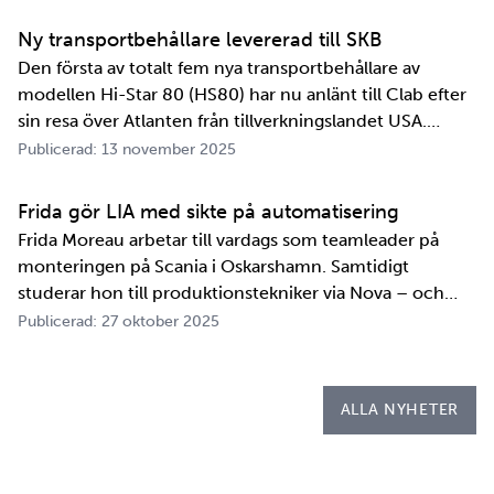
informationsutbytesavtal, stärker relationen och
samarbetet mellan de två organisationerna. …
Ny transportbehållare levererad till SKB
Den första av totalt fem nya transportbehållare av
modellen Hi-Star 80 (HS80) har nu anlänt till Clab efter
sin resa över Atlanten från tillverkningslandet USA.
Innan transportbehållaren kan bli en del av SKB:s
Publicerad: 13 november 2025
transportsystem återstår en period av anpassningar,
tester och utbildningar. Redan 2008 i…
Frida gör LIA med sikte på automatisering
Frida Moreau arbetar till vardags som teamleader på
monteringen på Scania i Oskarshamn. Samtidigt
studerar hon till produktionstekniker via Nova – och
under tio veckor i höst gör hon både sin praktik, även
Publicerad: 27 oktober 2025
kallad LIA*, och sitt examensarbete på
Kapsellaboratoriet. – I utbildningen ingår flera studie…
ALLA NYHETER