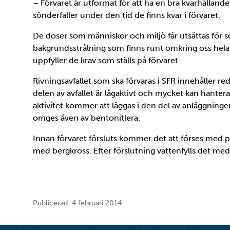
– Förvaret är utformat för att ha en bra kvarhållan
sönderfaller under den tid de finns kvar i förvaret.
De doser som människor och miljö får utsättas för
bakgrundsstrålning som finns runt omkring oss hela t
uppfyller de krav som ställs på förvaret.
Rivningsavfallet som ska förvaras i SFR innehåller r
delen av avfallet är lågaktivt och mycket kan hantera
aktivitet kommer att läggas i den del av anläggningen
omges även av bentonitlera.
Innan förvaret försluts kommer det att förses med p
med bergkross. Efter förslutning vattenfylls det med
Publicerad: 4 februari 2014