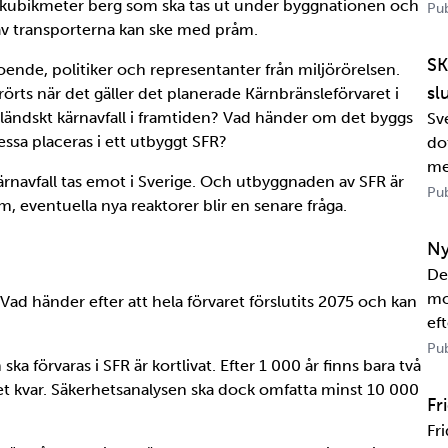
 kubikmeter berg som ska tas ut under byggnationen och
Pub
av transporterna kan ske med pråm.
SK
ende, politiker och representanter från miljörörelsen.
sl
örts när det gäller det planerade Kärnbränsleförvaret i
tländskt kärnavfall i framtiden? Vad händer om det byggs
Sv
essa placeras i ett utbyggt SFR?
dot
me
 kärnavfall tas emot i Sverige. Och utbyggnaden av SFR är
Wa
Pub
 eventuella nya reaktorer blir en senare fråga.
in
sa
Ny
De
mo
 Vad händer efter att hela förvaret förslutits 2075 och kan
eft
US
Pub
ka förvaras i SFR är kortlivat. Efter 1 000 år finns bara två
tr
let kvar. Säkerhetsanalysen ska dock omfatta minst 10 000
te
Fr
Fr