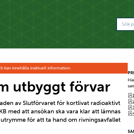
h kan innehålla inaktuell information.
PR
Här
m utbyggt förvar
sam
aden av Slutförvaret för kortlivat radioaktivt
 SKB med att ansökan ska vara klar att lämnas
a utrymme för att ta hand om rivningsavfallet
SA