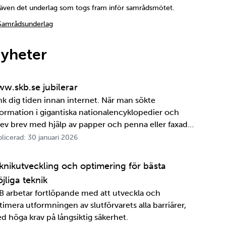
även det underlag som togs fram inför samrådsmötet.
Samrådsunderlag
yheter
w.skb.se jubilerar
nk dig tiden innan internet. När man sökte
formation i gigantiska nationalencyklopedier och
rev brev med hjälp av papper och penna eller faxade
 ett meddelande skulle fram snabbt. Det är inte
licerad: 30 januari 2026
ttelänge sedan, inte om man tänker i ett geologiskt
spektiv i alla fall. För oss på SKB är det …
knikutveckling och optimering för bästa
jliga teknik
B arbetar fortlöpande med att utveckla och
timera utformningen av slutförvarets alla barriärer,
d höga krav på långsiktig säkerhet.