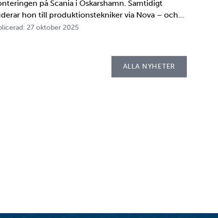
nteringen på Scania i Oskarshamn. Samtidigt
uderar hon till produktionstekniker via Nova – och
der tio veckor i höst gör hon både sin praktik, även
licerad: 27 oktober 2025
llad LIA*, och sitt examensarbete på
psellaboratoriet. – I utbildningen ingår flera studie…
ALLA NYHETER
cebook
witter
 LinkedIn
 ut