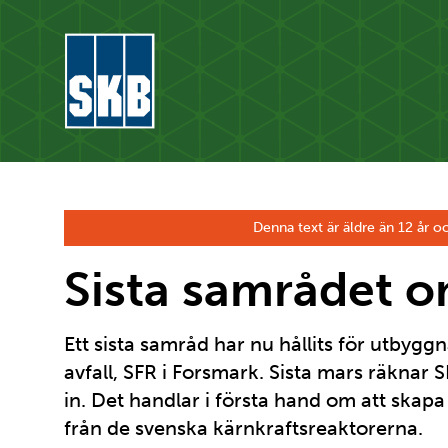
Hoppa till innehåll
Gå till startsidan för skb.se
Denna text är äldre än 12 år oc
Sista samrådet o
Ett sista samråd har nu hållits för utbyggn
avfall, SFR i Forsmark. Sista mars räknar
in. Det handlar i första hand om att skap
från de svenska kärnkraftsreaktorerna.