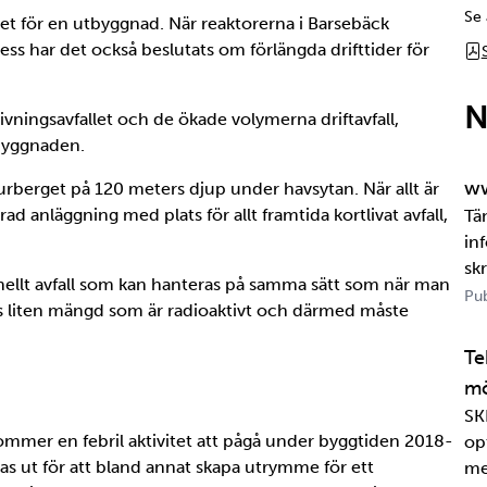
Se 
et för en utbyggnad. När reaktorerna i Barsebäck
ss har det också beslutats om förlängda drifttider för
N
ivningsavfallet och de ökade volymerna driftavfall,
tbyggnaden.
ww
urberget på 120 meters djup under havsytan. När allt är
rad anläggning med plats för allt framtida kortlivat avfall,
Tä
in
sk
onellt avfall som kan hanteras på samma sätt som när man
om
Pub
vis liten mängd som är radioaktivt och därmed måste
jä
per
Te
mö
SK
ommer en febril aktivitet att pågå under byggtiden 2018-
op
as ut för att bland annat skapa utrymme för ett
me