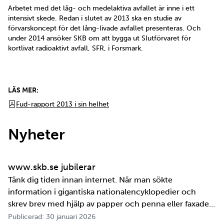
Arbetet med det låg- och medelaktiva avfallet är inne i ett
intensivt skede. Redan i slutet av 2013 ska en studie av
förvarskoncept för det lång-livade avfallet presenteras. Och
under 2014 ansöker SKB om att bygga ut Slutförvaret för
kortlivat radioaktivt avfall, SFR, i Forsmark.
LÄS MER:
Fud-rapport 2013 i sin helhet
Nyheter
www.skb.se jubilerar
Tänk dig tiden innan internet. När man sökte
information i gigantiska nationalencyklopedier och
skrev brev med hjälp av papper och penna eller faxade
om ett meddelande skulle fram snabbt. Det är inte
Publicerad: 30 januari 2026