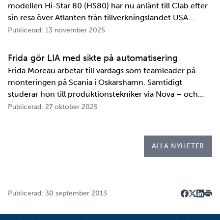
modellen Hi-Star 80 (HS80) har nu anlänt till Clab efter
sin resa över Atlanten från tillverkningslandet USA.
Innan transportbehållaren kan bli en del av SKB:s
Publicerad: 13 november 2025
transportsystem återstår en period av anpassningar,
tester och utbildningar. Redan 2008 i…
Frida gör LIA med sikte på automatisering
Frida Moreau arbetar till vardags som teamleader på
monteringen på Scania i Oskarshamn. Samtidigt
studerar hon till produktionstekniker via Nova – och
under tio veckor i höst gör hon både sin praktik, även
Publicerad: 27 oktober 2025
kallad LIA*, och sitt examensarbete på
Kapsellaboratoriet. – I utbildningen ingår flera studie…
ALLA NYHETER
Publicerad: 30 september 2013
Dela på F
Dela på 
Dela p
Skri