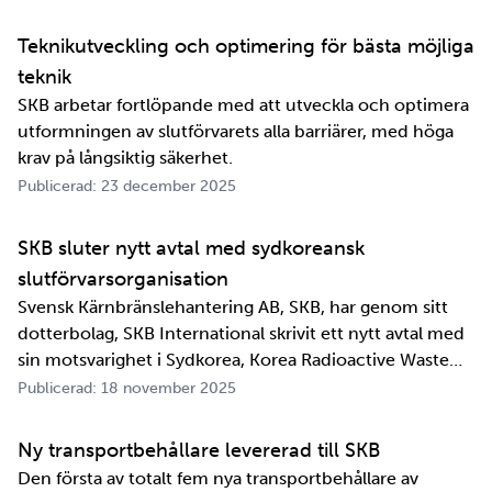
jättelänge sedan, inte om man tänker i ett geologiskt
perspektiv i alla fall. För oss på SKB är det …
Teknikutveckling och optimering för bästa möjliga
teknik
SKB arbetar fortlöpande med att utveckla och optimera
utformningen av slutförvarets alla barriärer, med höga
krav på långsiktig säkerhet.
Publicerad: 23 december 2025
SKB sluter nytt avtal med sydkoreansk
slutförvarsorganisation
Svensk Kärnbränslehantering AB, SKB, har genom sitt
dotterbolag, SKB International skrivit ett nytt avtal med
sin motsvarighet i Sydkorea, Korea Radioactive Waste
Agency, KORAD. Avtalet, som är ett så kallat
Publicerad: 18 november 2025
informationsutbytesavtal, stärker relationen och
samarbetet mellan de två organisationerna. …
Ny transportbehållare levererad till SKB
Den första av totalt fem nya transportbehållare av