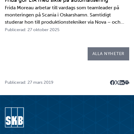
Frida gör LIA med sikte på automatisering
Frida Moreau arbetar till vardags som teamleader på
monteringen på Scania i Oskarshamn. Samtidigt
studerar hon till produktionstekniker via Nova – och
under tio veckor i höst gör hon både sin praktik, även
Publicerad: 27 oktober 2025
kallad LIA*, och sitt examensarbete på
Kapsellaboratoriet. – I utbildningen ingår flera studie…
ALLA NYHETER
Publicerad: 27 mars 2019
Dela på F
Dela på 
Dela p
Skri
Gå till startsidan