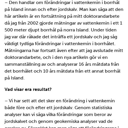
– Den handlar om förändringar i vattenkemin i borrhål
på Island innan och efter jordskalv. Man kan säga att den
här artikeln är en fortsättning på mitt doktorandarbete
då jag från 2002 gjorde mätningar av vattenkemin i ett 1
500 meter djupt borrhål på norra Island. Under tiden
jag var där råkade det inträffa ett jordskalv och jag såg
väldigt tydliga förändringar i vattenkemin i borrhålet.
Mätningarna har fortsatt även efter att jag avslutade mitt
doktorandarbete, och i den nya artikeln gör vi en
sammanställning av och analyserar 16 års mätdata från
det borrhålet och 10 års mätdata från ett annat borrhål
på Island.
Vad visar era resultat?
– Vi har sett att det sker en förändring i vattenkemin
både före och efter ett jordskalv. Genom statistiska
analyser kan vi säga vilka förändringar som beror av
jordskalvet och genom geokemiska analyser vad de