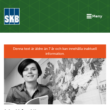
Hoppa till innehåll
Meny
Gå till startsidan för skb.se
Denna text är äldre än 7 år och kan innehålla inaktuell
information.