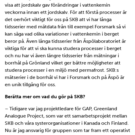
visa att jordskalv gav förändringar i vattenkemin
veckorna innan ett jordskalv. För att förstå processer är
det oerhört viktigt för oss på SKB att vi har långa
tidsserier med mätdata från till exempel Forsmark så vi
kan säga vad olika variationer i vattenkemin i berget
beror på. Även långa tidsserier från Äspölaboratoriet är
viktiga för att vi ska kunna studera processer i berget
och nu har vi även längre tidsserier från mätningar i
borrhål på Grönland vilket ger bättre möjligheter att
studera processer i en miljö med permafrost. SKB:s
mätserier i de borrhål vi har i Forsmark och på Äspö är
en unik tillgång för oss.
Berätta mer om vad du gör på SKB?
– Tidigare var jag projektledare för GAP, Greenland
Analogue Project, som var ett samarbetsprojekt mellan
SKB och våra systerorganisationer i Kanada och Finland.
Nu är jag ansvarig för gruppen som tar fram ett operativt