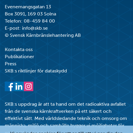
Evenemangsgatan 13
Box 3091, 169 03 Solna
Telefon:
08-459 84 00
E-post:
info@skb.se
© Svensk Kärnbränslehantering AB
Kontakta oss
Publikationer
Press
SKB:s riktlinjer för dataskydd
Facebook
LinkedIn
Instagram
SKB:s uppdrag är att ta hand om det radioaktiva avfallet
från de svenska kärnkraftverken på ett säkert och
effektivt sätt. Med världsledande teknik och omsorg om
människa, miljö och samhälle bygger vi möjligheter för
en fossilfri elproduktion.