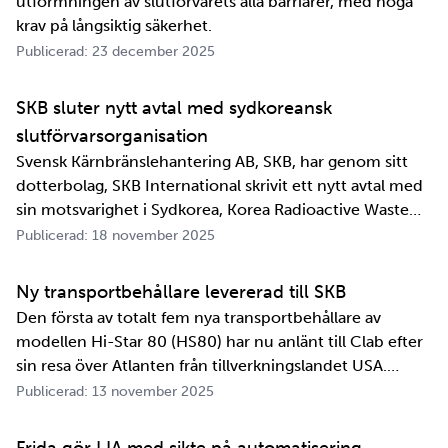
utformningen av slutförvarets alla barriärer, med höga
krav på långsiktig säkerhet.
Publicerad: 23 december 2025
SKB sluter nytt avtal med sydkoreansk
slutförvarsorganisation
Svensk Kärnbränslehantering AB, SKB, har genom sitt
dotterbolag, SKB International skrivit ett nytt avtal med
sin motsvarighet i Sydkorea, Korea Radioactive Waste
Agency, KORAD. Avtalet, som är ett så kallat
Publicerad: 18 november 2025
informationsutbytesavtal, stärker relationen och
samarbetet mellan de två organisationerna. …
Ny transportbehållare levererad till SKB
Den första av totalt fem nya transportbehållare av
modellen Hi-Star 80 (HS80) har nu anlänt till Clab efter
sin resa över Atlanten från tillverkningslandet USA.
Innan transportbehållaren kan bli en del av SKB:s
Publicerad: 13 november 2025
transportsystem återstår en period av anpassningar,
tester och utbildningar. Redan 2008 i…