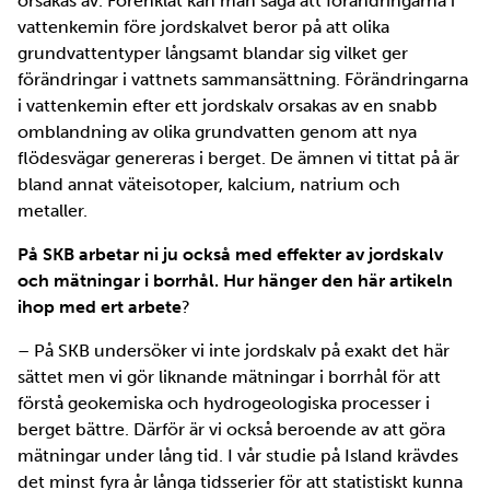
orsakas av. Förenklat kan man säga att förändringarna i
vattenkemin före jordskalvet beror på att olika
grundvattentyper långsamt blandar sig vilket ger
förändringar i vattnets sammansättning. Förändringarna
i vattenkemin efter ett jordskalv orsakas av en snabb
omblandning av olika grundvatten genom att nya
flödesvägar genereras i berget. De ämnen vi tittat på är
bland annat väteisotoper, kalcium, natrium och
metaller.
På SKB arbetar ni ju också med effekter av jordskalv
och mätningar i borrhål. Hur hänger den här artikeln
ihop med ert arbete
?
– På SKB undersöker vi inte jordskalv på exakt det här
sättet men vi gör liknande mätningar i borrhål för att
förstå geokemiska och hydrogeologiska processer i
berget bättre. Därför är vi också beroende av att göra
mätningar under lång tid. I vår studie på Island krävdes
det minst fyra år långa tidsserier för att statistiskt kunna