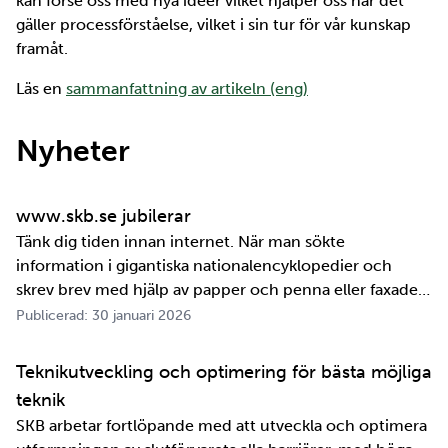
kan förse oss med nya idéer vilket hjälper oss när det
gäller processförståelse, vilket i sin tur för vår kunskap
framåt.
Läs en
sammanfattning av artikeln (eng)
Nyheter
www.skb.se jubilerar
Tänk dig tiden innan internet. När man sökte
information i gigantiska nationalencyklopedier och
skrev brev med hjälp av papper och penna eller faxade
om ett meddelande skulle fram snabbt. Det är inte
Publicerad: 30 januari 2026
jättelänge sedan, inte om man tänker i ett geologiskt
perspektiv i alla fall. För oss på SKB är det …
Teknikutveckling och optimering för bästa möjliga
teknik
SKB arbetar fortlöpande med att utveckla och optimera