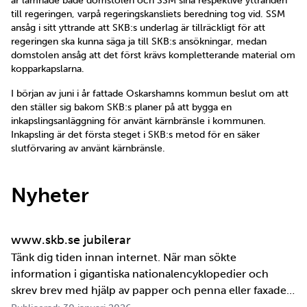
år lämnade både domstolen och SSM sina respektive yttranden
till regeringen, varpå regeringskansliets beredning tog vid. SSM
ansåg i sitt yttrande att SKB:s underlag är tillräckligt för att
regeringen ska kunna säga ja till SKB:s ansökningar, medan
domstolen ansåg att det först krävs kompletterande material om
kopparkapslarna.
I början av juni i år fattade Oskarshamns kommun beslut om att
den ställer sig bakom SKB:s planer på att bygga en
inkapslingsanläggning för använt kärnbränsle i kommunen.
Inkapsling är det första steget i SKB:s metod för en säker
slutförvaring av använt kärnbränsle.
Nyheter
www.skb.se jubilerar
Tänk dig tiden innan internet. När man sökte
information i gigantiska nationalencyklopedier och
skrev brev med hjälp av papper och penna eller faxade
om ett meddelande skulle fram snabbt. Det är inte