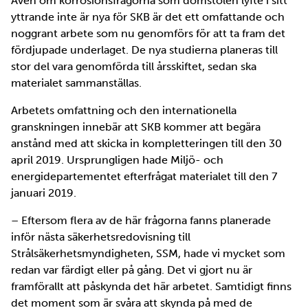
Även om korrosionsfrågorna som domstolen lyfte i sitt
yttrande inte är nya för SKB är det ett omfattande och
noggrant arbete som nu genomförs för att ta fram det
fördjupade underlaget. De nya studierna planeras till
stor del vara genomförda till årsskiftet, sedan ska
materialet sammanställas.
Arbetets omfattning och den internationella
granskningen innebär att SKB kommer att begära
anstånd med att skicka in kompletteringen till den 30
april 2019. Ursprungligen hade Miljö- och
energidepartementet efterfrågat materialet till den 7
januari 2019.
– Eftersom flera av de här frågorna fanns planerade
inför nästa säkerhetsredovisning till
Strålsäkerhetsmyndigheten, SSM, hade vi mycket som
redan var färdigt eller på gång. Det vi gjort nu är
framförallt att påskynda det här arbetet. Samtidigt finns
det moment som är svåra att skynda på med de