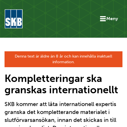
Hoppa till innehåll
Meny
Gå till startsidan för skb.se
Denna text är äldre än 8 år och kan innehålla inaktuell
information.
Kompletteringar ska
granskas internationellt
SKB kommer att låta internationell expertis
granska det kompletterande materialet i
slutförvarsansökan, innan det skickas in till