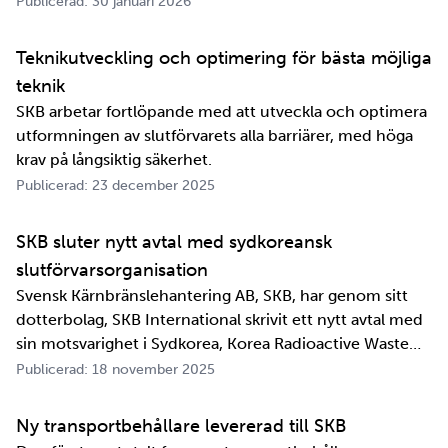
Publicerad: 30 januari 2026
jättelänge sedan, inte om man tänker i ett geologiskt
perspektiv i alla fall. För oss på SKB är det …
Teknikutveckling och optimering för bästa möjliga
teknik
SKB arbetar fortlöpande med att utveckla och optimera
utformningen av slutförvarets alla barriärer, med höga
krav på långsiktig säkerhet.
Publicerad: 23 december 2025
SKB sluter nytt avtal med sydkoreansk
slutförvarsorganisation
Svensk Kärnbränslehantering AB, SKB, har genom sitt
dotterbolag, SKB International skrivit ett nytt avtal med
sin motsvarighet i Sydkorea, Korea Radioactive Waste
Agency, KORAD. Avtalet, som är ett så kallat
Publicerad: 18 november 2025
informationsutbytesavtal, stärker relationen och
samarbetet mellan de två organisationerna. …
Ny transportbehållare levererad till SKB