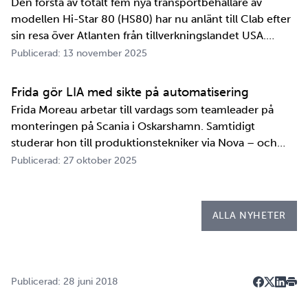
Den första av totalt fem nya transportbehållare av
modellen Hi-Star 80 (HS80) har nu anlänt till Clab efter
sin resa över Atlanten från tillverkningslandet USA.
Innan transportbehållaren kan bli en del av SKB:s
Publicerad: 13 november 2025
transportsystem återstår en period av anpassningar,
tester och utbildningar. Redan 2008 i…
Frida gör LIA med sikte på automatisering
Frida Moreau arbetar till vardags som teamleader på
monteringen på Scania i Oskarshamn. Samtidigt
studerar hon till produktionstekniker via Nova – och
under tio veckor i höst gör hon både sin praktik, även
Publicerad: 27 oktober 2025
kallad LIA*, och sitt examensarbete på
Kapsellaboratoriet. – I utbildningen ingår flera studie…
ALLA NYHETER
Publicerad: 28 juni 2018
Dela på F
Dela på 
Dela p
Skri