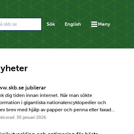
Sök
English
Meny
yheter
w.skb.se jubilerar
nk dig tiden innan internet. När man sökte
formation i gigantiska nationalencyklopedier och
rev brev med hjälp av papper och penna eller faxade
 ett meddelande skulle fram snabbt. Det är inte
licerad: 30 januari 2026
ttelänge sedan, inte om man tänker i ett geologiskt
spektiv i alla fall. För oss på SKB är det …