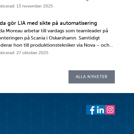
A. Innan transportbehållaren kan bli en del av SKB:s
licerad: 13 november 2025
ansportsystem återstår en period av anpassningar,
ster och utbildningar. Redan 2008 i…
ida gör LIA med sikte på automatisering
ida Moreau arbetar till vardags som teamleader på
nteringen på Scania i Oskarshamn. Samtidigt
uderar hon till produktionstekniker via Nova – och
der tio veckor i höst gör hon både sin praktik, även
licerad: 27 oktober 2025
llad LIA*, och sitt examensarbete på
cebook
witter
 LinkedIn
 ut
psellaboratoriet. – I utbildningen ingår flera studie…
ALLA NYHETER
Facebook
LinkedIn
Instagram