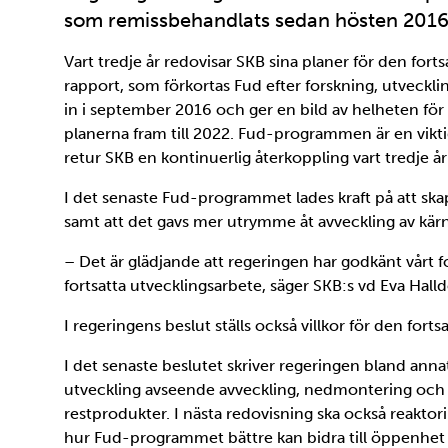
som remissbehandlats sedan hösten 2016
Vart tredje år redovisar SKB sina planer för den fort
rapport, som förkortas Fud efter forskning, utveck
in i september 2016 och ger en bild av helheten för 
planerna fram till 2022. Fud-programmen är en vikti
retur SKB en kontinuerlig återkoppling vart tredje år
I det senaste Fud-programmet lades kraft på att ska
samt att det gavs mer utrymme åt avveckling av kärn
– Det är glädjande att regeringen har godkänt vårt
fortsatta utvecklingsarbete, säger SKB:s vd Eva Hall
I regeringens beslut ställs också villkor för den for
I det senaste beslutet skriver regeringen bland an
utveckling avseende avveckling, nedmontering och r
restprodukter. I nästa redovisning ska också reakt
hur Fud-programmet bättre kan bidra till öppenhet 