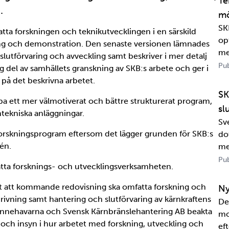
Te
.
mö
SK
satta forskningen och teknikutvecklingen i en särskild
op
ling och demonstration. Den senaste versionen lämnades
me
slutförvaring och avveckling samt beskriver i mer detalj
Pub
g del av samhällets granskning av SKB:s arbete och ger i
 på det beskrivna arbetet.
SK
pa ett mer välmotiverat och bättre strukturerat program,
sl
tekniska anläggningar.
Sv
 forskningsprogram eftersom det lägger grunden för SKB:s
dot
dén.
me
Wa
Pub
tsatta forsknings- och utvecklingsverksamheten.
in
sa
nat att kommande redovisning ska omfatta forskning och
Ny
ivning samt hantering och slutförvaring av kärnkraftens
De
orinnehavarna och Svensk Kärnbränslehantering AB beakta
mo
och insyn i hur arbetet med forskning, utveckling och
eft