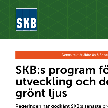
Hoppa till innehåll
Gå till startsidan för skb.se
Denna text är äldre än 8 år oc
SKB:s program fö
utveckling och d
grönt ljus
Regeringen har godkänt SKB:s senaste pr