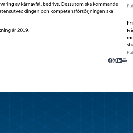
rvaring av kärnavfall bedrivs. Dessutom ska kommande
US
Pub
etensutvecklingen och kompetensförsörjningen ska
tr
te
Fr
ning år 2019.
Fr
mo
st
un
Pub
ka
Dela på Fa
Dela på T
Dela på
Skriv
Ka