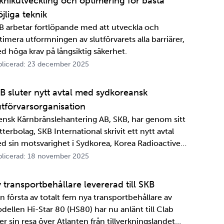
knikutveckling och optimering för bästa
jliga teknik
B arbetar fortlöpande med att utveckla och
timera utformningen av slutförvarets alla barriärer,
d höga krav på långsiktig säkerhet.
licerad: 23 december 2025
B sluter nytt avtal med sydkoreansk
utförvarsorganisation
ensk Kärnbränslehantering AB, SKB, har genom sitt
terbolag, SKB International skrivit ett nytt avtal
d sin motsvarighet i Sydkorea, Korea Radioactive
ste Agency, KORAD. Avtalet, som är ett så kallat
licerad: 18 november 2025
formationsutbytesavtal, stärker relationen och
marbetet mellan de två organisationerna. …
 transportbehållare levererad till SKB
n första av totalt fem nya transportbehållare av
dellen Hi-Star 80 (HS80) har nu anlänt till Clab
er sin resa över Atlanten från tillverkningslandet