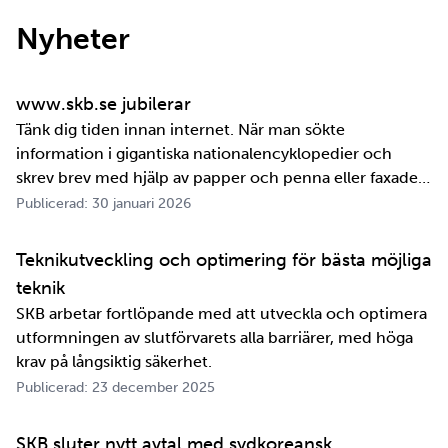
Nyheter
www.skb.se jubilerar
Tänk dig tiden innan internet. När man sökte
information i gigantiska nationalencyklopedier och
skrev brev med hjälp av papper och penna eller faxade
om ett meddelande skulle fram snabbt. Det är inte
Publicerad: 30 januari 2026
jättelänge sedan, inte om man tänker i ett geologiskt
perspektiv i alla fall. För oss på SKB är det …
Teknikutveckling och optimering för bästa möjliga
teknik
SKB arbetar fortlöpande med att utveckla och optimera
utformningen av slutförvarets alla barriärer, med höga
krav på långsiktig säkerhet.
Publicerad: 23 december 2025
SKB sluter nytt avtal med sydkoreansk