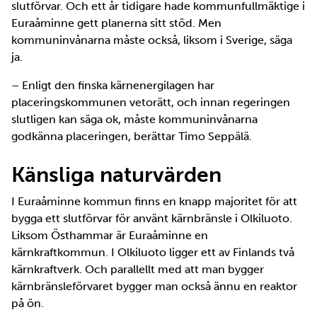
slutförvar. Och ett år tidigare hade kommunfullmäktige i
Euraåminne gett planerna sitt stöd. Men
kommuninvånarna måste också, liksom i Sverige, säga
ja.
– Enligt den finska kärnenergilagen har
placeringskommunen vetorätt, och innan regeringen
slutligen kan säga ok, måste kommuninvånarna
godkänna placeringen, berättar Timo Seppälä.
Känsliga naturvärden
I Euraåminne kommun finns en knapp majoritet för att
bygga ett slutförvar för använt kärnbränsle i Olkiluoto.
Liksom Östhammar är Euraåminne en
kärnkraftkommun. I Olkiluoto ligger ett av Finlands två
kärnkraftverk. Och parallellt med att man bygger
kärnbränsleförvaret bygger man också ännu en reaktor
på ön.