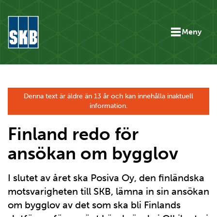
Hoppa till innehåll
Meny
Gå till startsidan för skb.se
Denna text är äldre än 13 år och kan innehålla inaktuell
information.
Finland redo för
ansökan om bygglov
I slutet av året ska Posiva Oy, den finländska
motsvarigheten till SKB, lämna in sin ansökan
om bygglov av det som ska bli Finlands