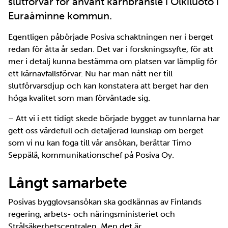
slutförvar för använt kärnbränsle i Olkiluoto i
Euraåminne kommun.
Egentligen påbörjade Posiva schaktningen ner i berget
redan för åtta år sedan. Det var i forskningssyfte, för att
mer i detalj kunna bestämma om platsen var lämplig för
ett kärnavfallsförvar. Nu har man nått ner till
slutförvarsdjup och kan konstatera att berget har den
höga kvalitet som man förväntade sig.
– Att vi i ett tidigt skede började bygget av tunnlarna har
gett oss värdefull och detaljerad kunskap om berget
som vi nu kan foga till vår ansökan, berättar Timo
Seppälä, kommunikationschef på Posiva Oy.
Långt samarbete
Posivas bygglovsansökan ska godkännas av Finlands
regering, arbets- och näringsministeriet och
Strålsäkerhetscentralen. Men det är