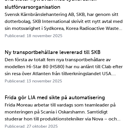
slutförvarsorganisation
Svensk Kärnbränslehantering AB, SKB, har genom sitt
dotterbolag, SKB International skrivit ett nytt avtal med
sin motsvarighet i Sydkorea, Korea Radioactive Waste
Agency, KORAD. Avtalet, som är ett så kallat
Publicerad: 18 november 2025
informationsutbytesavtal, stärker relationen och
samarbetet mellan de två organisationerna. …
Ny transportbehållare levererad till SKB
Den första av totalt fem nya transportbehållare av
modellen Hi-Star 80 (HS80) har nu anlänt till Clab efter
sin resa över Atlanten från tillverkningslandet USA.
Innan transportbehållaren kan bli en del av SKB:s
Publicerad: 13 november 2025
transportsystem återstår en period av anpassningar,
tester och utbildningar. Redan 2008 i…
Frida gör LIA med sikte på automatisering
Frida Moreau arbetar till vardags som teamleader på
monteringen på Scania i Oskarshamn. Samtidigt
studerar hon till produktionstekniker via Nova – och
under tio veckor i höst gör hon både sin praktik, även
Publicerad: 27 oktober 2025