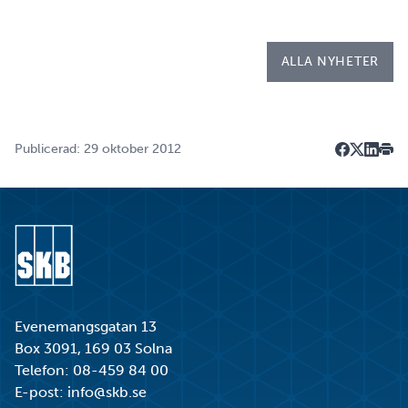
kallad LIA*, och sitt examensarbete på
Kapsellaboratoriet. – I utbildningen ingår flera studie…
ALLA NYHETER
Publicerad: 29 oktober 2012
Dela på F
Dela på 
Dela p
Skri
Gå till startsidan
Evenemangsgatan 13
Box 3091, 169 03 Solna
Telefon:
08-459 84 00
E-post:
info@skb.se