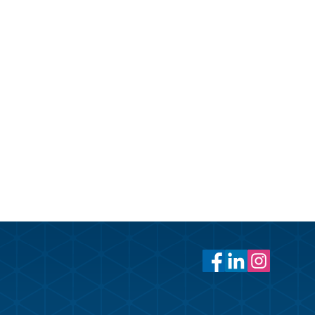
cebook
witter
 LinkedIn
 ut
Facebook
LinkedIn
Instagram