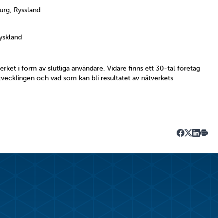
urg, Ryssland
yskland
verket i form av slutliga användare. Vidare finns ett 30-tal företag
utvecklingen och vad som kan bli resultatet av nätverkets
Dela på Fa
Dela på T
Dela på
Skriv