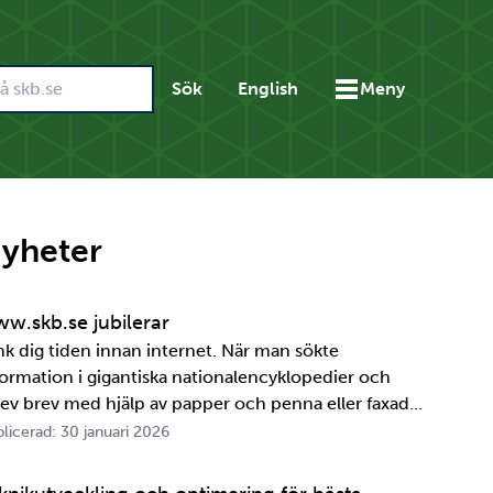
Sök
English
Meny
yheter
w.skb.se jubilerar
nk dig tiden innan internet. När man sökte
formation i gigantiska nationalencyklopedier och
rev brev med hjälp av papper och penna eller faxade
 ett meddelande skulle fram snabbt. Det är inte
licerad: 30 januari 2026
ttelänge sedan, inte om man tänker i ett geologiskt
spektiv i alla fall. För oss på SKB är det …