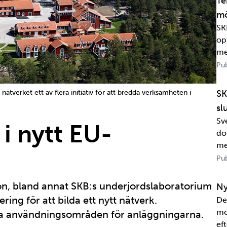
Te
mö
SK
op
me
Pub
nätverket ett av flera initiativ för att bredda verksamheten i
SK
sl
Sv
i nytt EU-
dot
me
Wa
Pub
in
sa
ön, bland annat SKB:s underjordslaboratorium
Ny
ering för att bilda ett nytt nätverk.
De
mo
nya användningsområden för anläggningarna.
eft