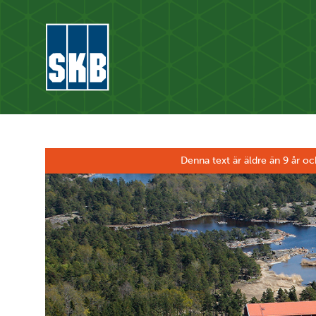
Hoppa till innehåll
Gå till startsidan för skb.se
Denna text är äldre än 9 år oc