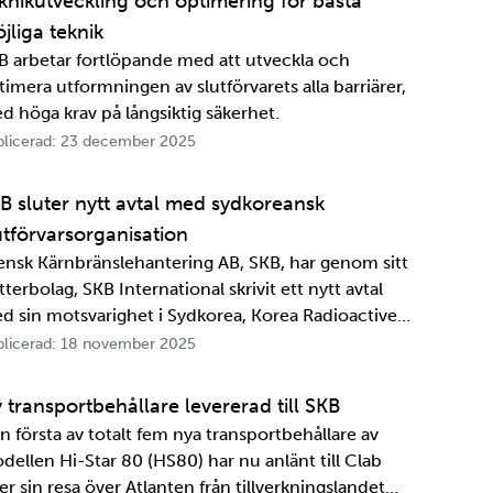
knikutveckling och optimering för bästa
jliga teknik
B arbetar fortlöpande med att utveckla och
timera utformningen av slutförvarets alla barriärer,
d höga krav på långsiktig säkerhet.
licerad: 23 december 2025
B sluter nytt avtal med sydkoreansk
utförvarsorganisation
ensk Kärnbränslehantering AB, SKB, har genom sitt
terbolag, SKB International skrivit ett nytt avtal
d sin motsvarighet i Sydkorea, Korea Radioactive
ste Agency, KORAD. Avtalet, som är ett så kallat
licerad: 18 november 2025
formationsutbytesavtal, stärker relationen och
marbetet mellan de två organisationerna. …
 transportbehållare levererad till SKB
n första av totalt fem nya transportbehållare av
dellen Hi-Star 80 (HS80) har nu anlänt till Clab
er sin resa över Atlanten från tillverkningslandet