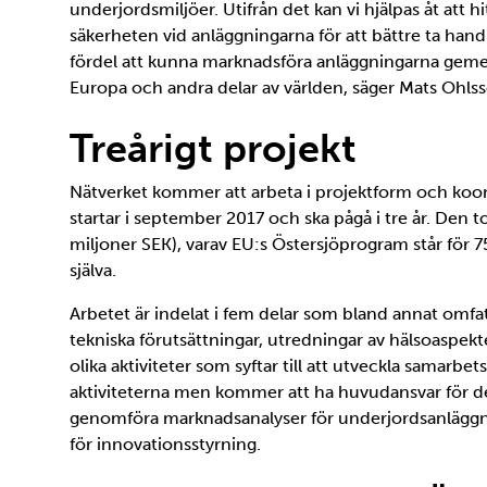
underjordsmiljöer. Utifrån det kan vi hjälpas åt att 
säkerheten vid anläggningarna för att bättre ta han
fördel att kunna marknadsföra anläggningarna gem
Europa och andra delar av världen, säger Mats Ohls
Treårigt projekt
Nätverket kommer att arbeta i projektform och koord
startar i september 2017 och ska pågå i tre år. Den t
miljoner SEK), varav EU:s Östersjöprogram står för 
själva.
Arbetet är indelat i fem delar som bland annat omfa
tekniska förutsättningar, utredningar av hälsoaspek
olika aktiviteter som syftar till att utveckla samarb
aktiviteterna men kommer att ha huvudansvar för de
genomföra marknadsanalyser för underjordsanläggni
för innovationsstyrning.