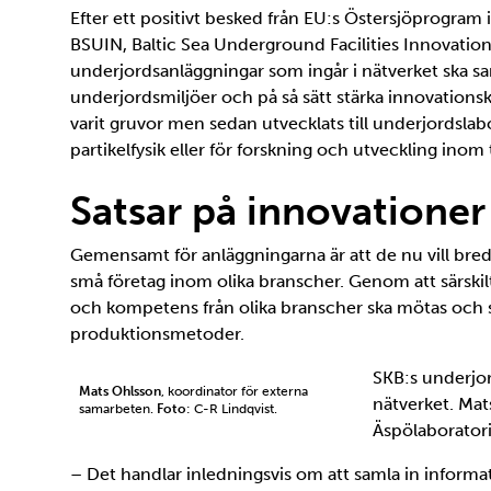
Efter ett positivt besked från EU:s Östersjöprogram 
BSUIN, Baltic Sea Underground Facilities Innovation
underjordsanläggningar som ingår i nätverket ska samv
underjordsmiljöer och på så sätt stärka innovationsk
varit gruvor men sedan utvecklats till underjordsla
partikelfysik eller för forskning och utveckling ino
Satsar på innovationer
Gemensamt för anläggningarna är att de nu vill bred
små företag inom olika branscher. Genom att särskil
och kompetens från olika branscher ska mötas och så
produktionsmetoder.
SKB:s underjor
Mats Ohlsson
, koordinator för externa
nätverket. Mat
samarbeten.
Foto
: C-R Lindqvist.
Äspölaboratori
– Det handlar inledningsvis om att samla in informa