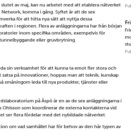
i slutet av maj, kan nu arbetet med att etablera nätverket
US
Pub
 Network, komma i gång. Syftet är att de sex
tr
erka för att hitta nya sätt att nyttja dessa
te
Fr
raften i regionen. Flera av anläggningarna har från början
Fr
boratorier inom specifika områden, exempelvis för
mo
m tunnelbyggande eller gruvbrytning.
st
un
Pub
ka
Ka
da sin verksamhet för att kunna ta emot fler stora och
t satsa på innovationer, hoppas man att teknik, kunskap
 småningom leda till nya produkter, tjänster eller
dslaboratorium på Äspö är en av de sex anläggningarna i
s Ohlsson som koordinerar de externa kontakterna vid
et ser flera fördelar med det nybildade nätverket.
tion om vad samhället har för behov av den här typen av