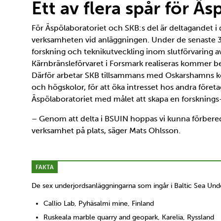
Ett av flera spår för Ä
För Äspölaboratoriet och SKB:s del är deltagandet i de
verksamheten vid anläggningen. Under de senaste 3
forskning och teknikutveckling inom slutförvaring av
Kärnbränsleförvaret i Forsmark realiseras kommer b
Därför arbetar SKB tillsammans med Oskarshamns k
och högskolor, för att öka intresset hos andra föret
Äspölaboratoriet med målet att skapa en forsknings-
– Genom att delta i BSUIN hoppas vi kunna förbereda 
verksamhet på plats, säger Mats Ohlsson.
FAKTA
De sex underjordsanläggningarna som ingår i Baltic Sea Und
Callio Lab, Pyhäsalmi mine, Finland
Ruskeala marble quarry and geopark, Karelia, Ryssland