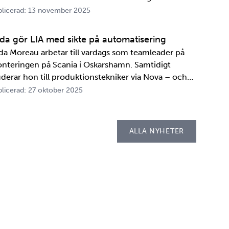
A. Innan transportbehållaren kan bli en del av SKB:s
licerad: 13 november 2025
ansportsystem återstår en period av anpassningar,
ster och utbildningar. Redan 2008 i…
ida gör LIA med sikte på automatisering
ida Moreau arbetar till vardags som teamleader på
nteringen på Scania i Oskarshamn. Samtidigt
uderar hon till produktionstekniker via Nova – och
der tio veckor i höst gör hon både sin praktik, även
licerad: 27 oktober 2025
llad LIA*, och sitt examensarbete på
psellaboratoriet. – I utbildningen ingår flera studie…
ALLA NYHETER