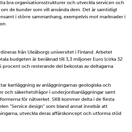
hitta bra organisationsstrukturer och utveckla servicen och
d om de kunder som vill använda dem. Det är samtidigt
ensamt i större sammanhang, exempelvis mot marknader i
son.
ineras från Uleåborgs universitet i Finland. Arbetet
otala budgeten är beräknad till 3,3 miljoner Euro (cirka 32
75 procent och resterande del bekostas av deltagarna
ttar kartläggning av anläggningarnas geologiska och
ter och säkerhetsfrågor i underjordsanläggningar samt
etsformerna för nätverket. SKB kommer delta i de flesta
len ”Service design” som bland annat innebär att
ngarna, utveckla deras affärskoncept och utforma stöd