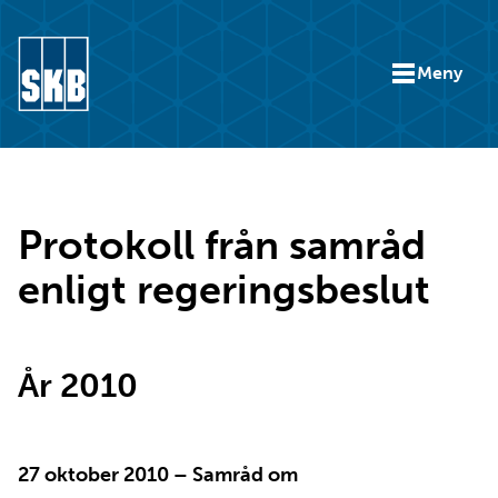
Hoppa till innehåll
Meny
Gå till startsidan för skb.se
Protokoll från samråd
enligt regeringsbeslut
År 2010
27 oktober 2010 – Samråd om