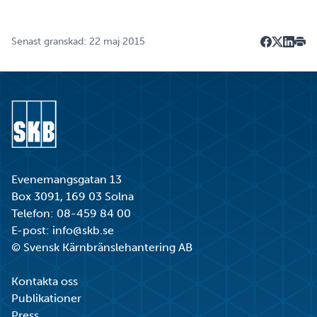
Senast granskad: 22 maj 2015
Dela på F
Dela på 
Dela p
Skri
Gå till startsidan
Evenemangsgatan 13
Box 3091, 169 03 Solna
Telefon:
08-459 84 00
E-post:
info@skb.se
© Svensk Kärnbränslehantering AB
Kontakta oss
Publikationer
Press