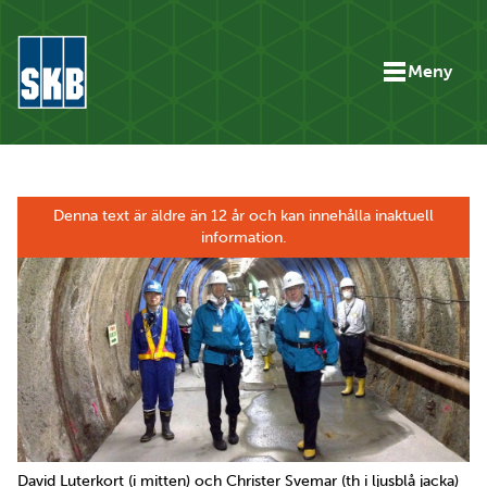
Hoppa till innehåll
Meny
Gå till startsidan för skb.se
Denna text är äldre än 12 år och kan innehålla inaktuell
information.
David Luterkort (i mitten) och Christer Svemar (th i ljusblå jacka)