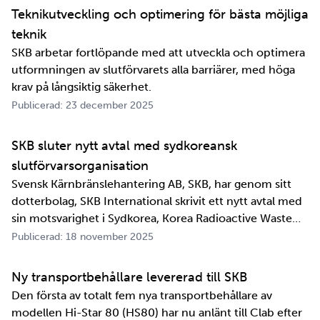
perspektiv i alla fall. För oss på SKB är det …
Teknikutveckling och optimering för bästa möjliga
teknik
SKB arbetar fortlöpande med att utveckla och optimera
utformningen av slutförvarets alla barriärer, med höga
krav på långsiktig säkerhet.
Publicerad: 23 december 2025
SKB sluter nytt avtal med sydkoreansk
slutförvarsorganisation
Svensk Kärnbränslehantering AB, SKB, har genom sitt
dotterbolag, SKB International skrivit ett nytt avtal med
sin motsvarighet i Sydkorea, Korea Radioactive Waste
Agency, KORAD. Avtalet, som är ett så kallat
Publicerad: 18 november 2025
informationsutbytesavtal, stärker relationen och
samarbetet mellan de två organisationerna. …
Ny transportbehållare levererad till SKB
Den första av totalt fem nya transportbehållare av
modellen Hi-Star 80 (HS80) har nu anlänt till Clab efter