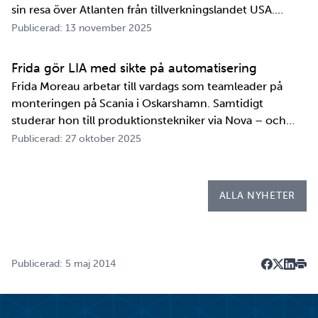
sin resa över Atlanten från tillverkningslandet USA.
Innan transportbehållaren kan bli en del av SKB:s
Publicerad: 13 november 2025
transportsystem återstår en period av anpassningar,
tester och utbildningar. Redan 2008 i…
Frida gör LIA med sikte på automatisering
Frida Moreau arbetar till vardags som teamleader på
monteringen på Scania i Oskarshamn. Samtidigt
studerar hon till produktionstekniker via Nova – och
under tio veckor i höst gör hon både sin praktik, även
Publicerad: 27 oktober 2025
kallad LIA*, och sitt examensarbete på
Kapsellaboratoriet. – I utbildningen ingår flera studie…
ALLA NYHETER
Publicerad: 5 maj 2014
Dela på F
Dela på 
Dela p
Skri