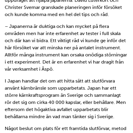
uppdraget att hjälpa japanerna. David Luterkort och
Christer Svemar granskade planeringen inför försöket
och kunde komma med en hel del tips och råd.
– Japanerna är duktiga och kan mycket på flera
områden men har inte erfarenhet av tester i full skala
och där kan vi bidra. Ett viktigt råd vi kunde ge inför det
här försöket var att minska ner på antalet instrument.
Alltför många instrument kan orsaka onödiga störningar
i ett experiment. Det är en erfarenhet vi har dragit från
vår verksamhet i Äspö.
I Japan handlar det om att hitta sätt att slutförvara
använt kärnbränsle som upparbetats. Japan har ett
större kärnkraftsprogram än Sverige och sammanlagt
rör det sig om cirka 40 000 kapslar, eller behållare. Men
eftersom det högaktiva avfallet upparbetats blir
behållarna mindre än vad man tänker sig i Sverige.
Något beslut om plats för ett framtida slutförvar, metod