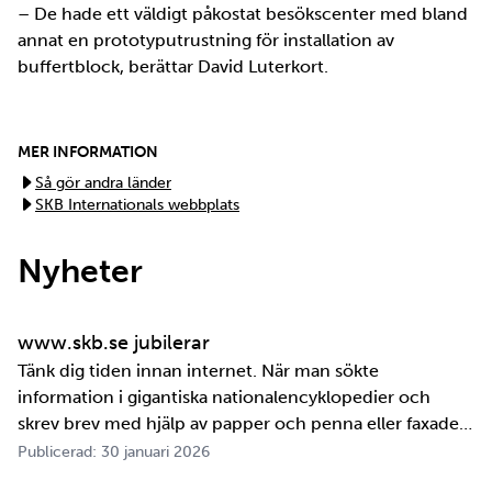
– De hade ett väldigt påkostat besökscenter med bland
annat en prototyputrustning för installation av
buffertblock, berättar David Luterkort.
MER INFORMATION
Så gör andra länder
SKB Internationals webbplats
Nyheter
www.skb.se jubilerar
Tänk dig tiden innan internet. När man sökte
information i gigantiska nationalencyklopedier och
skrev brev med hjälp av papper och penna eller faxade
om ett meddelande skulle fram snabbt. Det är inte
Publicerad: 30 januari 2026
jättelänge sedan, inte om man tänker i ett geologiskt