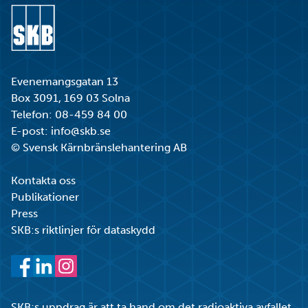
Gå till startsidan
Evenemangsgatan 13
Box 3091, 169 03 Solna
Telefon:
08-459 84 00
E-post:
info@skb.se
© Svensk Kärnbränslehantering AB
Kontakta oss
Publikationer
Press
SKB:s riktlinjer för dataskydd
Facebook
LinkedIn
Instagram
SKB:s uppdrag är att ta hand om det radioaktiva avfallet