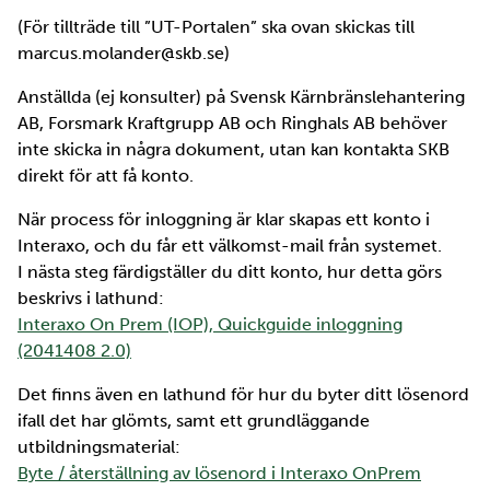
(För tillträde till ”UT-Portalen” ska ovan skickas till
marcus.molander@skb.se)
Anställda (ej konsulter) på Svensk Kärnbränslehantering
AB, Forsmark Kraftgrupp AB och Ringhals AB behöver
inte skicka in några dokument, utan kan kontakta SKB
direkt för att få konto.
När process för inloggning är klar skapas ett konto i
Interaxo, och du får ett välkomst-mail från systemet.
I nästa steg färdigställer du ditt konto, hur detta görs
beskrivs i lathund:
Interaxo On Prem (IOP), Quickguide inloggning
(2041408 2.0)
Det finns även en lathund för hur du byter ditt lösenord
ifall det har glömts, samt ett grundläggande
utbildningsmaterial:
Byte / återställning av lösenord i Interaxo OnPrem