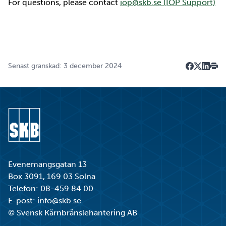
For questions, please contact
iop@skb.se (IOP Support)
Senast granskad: 3 december 2024
Dela på F
Dela på 
Dela p
Skri
Gå till startsidan
Evenemangsgatan 13
Box 3091, 169 03 Solna
Telefon:
08-459 84 00
E-post:
info@skb.se
© Svensk Kärnbränslehantering AB