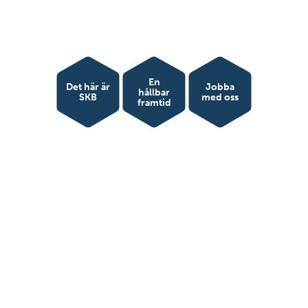
En
Det här är
Jobba
hållbar
SKB
med oss
framtid