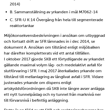
2014)
B. Sammanställning av yrkanden i mål M7062-14
C. SFR-U K:14 Övergång från hela till segmenterade
reaktortankar
Miljökonsekvensbeskrivningen i ansökan om utbyggnad
och fortsatt drift av SFR lämnades in i dec 2014, se
dokument A. Ansökan om tillstånd enligt miljöbalken
har därefter kompletterats vid ett antal tillfällen.
I oktober 2017 gjorde SKB ett förtydligande av yrkandet
gällande maximal volym låg- och medelaktivt avfall för
slutförvaring i SFR. I maj 2017 återkallades yrkande om
tillstånd till mellanlagring av långlivat avfall i SFR. Vidare
justerades yrkande om dispens enligt
artskyddsförordningen då SKB inte längre avser anlägga
ett nytt tunnelpåslag och ny tunnel från marknivå ner
till förvarsnivå i befintlig anläggning.