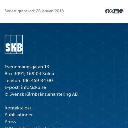
Senast granskad: 26 januari 2018
Dela på F
Dela på 
Dela p
Skri
Gå till startsidan
Evenemangsgatan 13
Box 3091, 169 03 Solna
Telefon:
08-459 84 00
E-post:
info@skb.se
© Svensk Kärnbränslehantering AB
Kontakta oss
Publikationer
Press