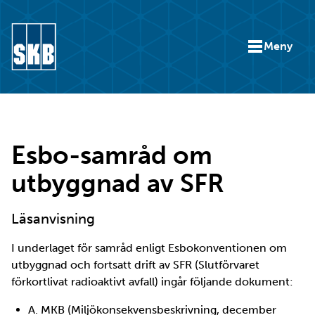
Hoppa till innehåll
Meny
Gå till startsidan för skb.se
Esbo-samråd om
utbyggnad av SFR
Läsanvisning
I underlaget för samråd enligt Esbokonventionen om
utbyggnad och fortsatt drift av SFR (Slutförvaret
förkortlivat radioaktivt avfall) ingår följande dokument:
A. MKB (Miljökonsekvensbeskrivning, december