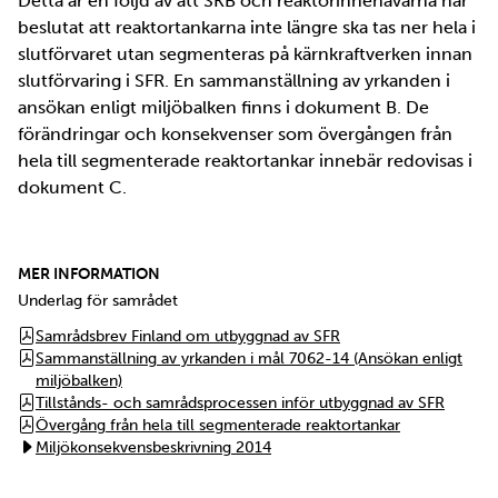
Detta är en följd av att SKB och reaktorinnehavarna har
beslutat att reaktortankarna inte längre ska tas ner hela i
slutförvaret utan segmenteras på kärnkraftverken innan
slutförvaring i SFR. En sammanställning av yrkanden i
ansökan enligt miljöbalken finns i dokument B. De
förändringar och konsekvenser som övergången från
hela till segmenterade reaktortankar innebär redovisas i
dokument C.
MER INFORMATION
Underlag för samrådet
Samrådsbrev Finland om utbyggnad av SFR
Sammanställning av yrkanden i mål 7062-14 (Ansökan enligt
miljöbalken)
Tillstånds- och samrådsprocessen inför utbyggnad av SFR
Övergång från hela till segmenterade reaktortankar
Miljökonsekvensbeskrivning 2014