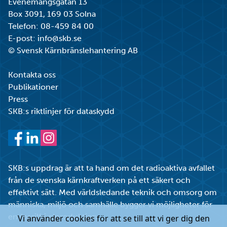
Evenemangsgatan 13
Box 3091, 169 03 Solna
Telefon:
08-459 84 00
E-post:
info@skb.se
© Svensk Kärnbränslehantering AB
Kontakta oss
Publikationer
Press
SKB:s riktlinjer för dataskydd
Facebook
LinkedIn
Instagram
SKB:s uppdrag är att ta hand om det radioaktiva avfallet
från de svenska kärnkraftverken på ett säkert och
effektivt sätt. Med världsledande teknik och omsorg om
människa, miljö och samhälle bygger vi möjligheter för
en fossilfri elproduktion.
Vi använder cookies för att se till att vi ger dig den