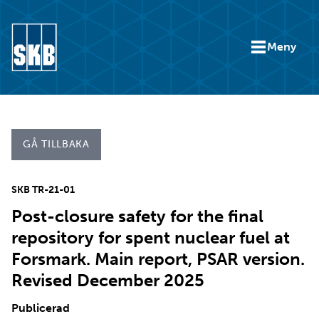
Hoppa till innehåll
Meny
Gå till startsidan för skb.se
GÅ TILLBAKA
SKB TR-21-01
Post-closure safety for the final
repository for spent nuclear fuel at
Forsmark. Main report, PSAR version.
Revised December 2025
Publicerad