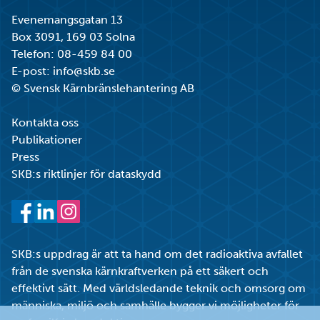
Evenemangsgatan 13
Box 3091, 169 03 Solna
Telefon:
08-459 84 00
E-post:
info@skb.se
© Svensk Kärnbränslehantering AB
Kontakta oss
Publikationer
Press
SKB:s riktlinjer för dataskydd
Facebook
LinkedIn
Instagram
SKB:s uppdrag är att ta hand om det radioaktiva avfallet
från de svenska kärnkraftverken på ett säkert och
effektivt sätt. Med världsledande teknik och omsorg om
människa, miljö och samhälle bygger vi möjligheter för