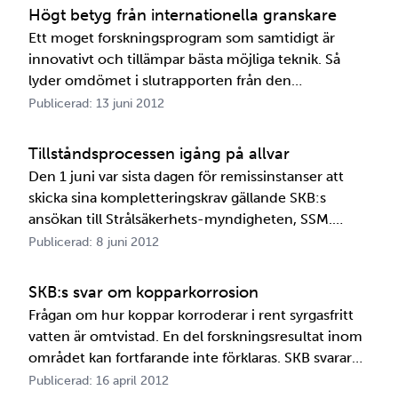
Högt betyg från internationella granskare
Ett moget forskningsprogram som samtidigt är
innovativt och tillämpar bästa möjliga teknik. Så
lyder omdömet i slutrapporten från den
internationella expertgrupp, som under ett års tid
Publicerad: 13 juni 2012
granskat delar av underlaget till SKB:s ansökan om
att få bygga Kärnbränsleförvaret i Forsmark. Tempot
Tillståndsprocessen igång på allvar
skruvas upp …
Den 1 juni var sista dagen för remissinstanser att
skicka sina kompletteringskrav gällande SKB:s
ansökan till Strålsäkerhets-myndigheten, SSM.
Resultatet: en lång lista med synpunkter, från
Publicerad: 8 juni 2012
alltifrån kommuner och universitet till
intresseorganisationer av olika slag, som nu ska
SKB:s svar om kopparkorrosion
sammanställas. För SK…
Frågan om hur koppar korroderar i rent syrgasfritt
vatten är omtvistad. En del forskningsresultat inom
området kan fortfarande inte förklaras. SKB svarar
nu Strålsäkerhetsmyndigheten på begäran om
Publicerad: 16 april 2012