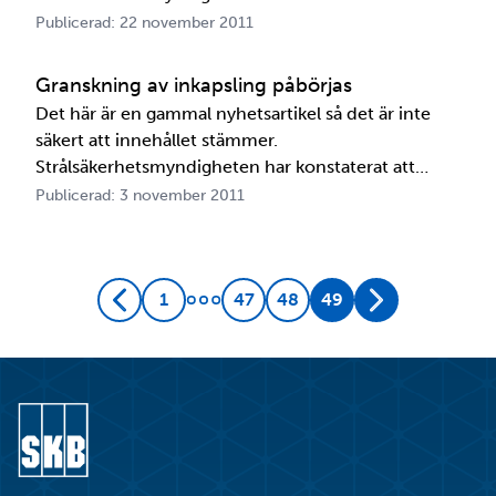
expertgruppen att hålla en utfrågning med SKB. Till
Publicerad: 22 november 2011
sommaren 2012 kommer en slutrapport att
presenteras. Tanken är att NEA:s granskning ska
Granskning av inkapsling påbörjas
bidra till St…
Det här är en gammal nyhetsartikel så det är inte
säkert att innehållet stämmer.
Strålsäkerhetsmyndigheten har konstaterat att
SKB:s ansökan om tillstånd för att få bygga en
Publicerad: 3 november 2011
inkapslingsanläggning i Oskarshamn innehåller vad
som krävs för att granskningen ska kunna påbörjas.
Nu skickas ansökan ut på …
1
47
48
49
Föregående
Nästa
Gå till startsidan