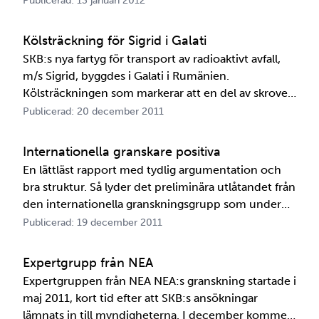
Publicerad: 13 januari 2012
att se till att alla frågor som kommer in får ett svar.
Helene Åhsberg är 39 år och har arbetat på SKB
Kölsträckning för Sigrid i Galati
sedan v…
SKB:s nya fartyg för transport av radioaktivt avfall,
m/s Sigrid, byggdes i Galati i Rumänien.
Kölsträckningen som markerar att en del av skrovet
är klart genomfördes i december 2011. En tiokrona
Publicerad: 20 december 2011
som svetsades fast av SKB:s driftchef Bo Sundman
ska bringa lycka på framtida färder. Dimman ligger
Internationella granskare positiva
tät …
En lättläst rapport med tydlig argumentation och
bra struktur. Så lyder det preliminära utlåtandet från
den internationella granskningsgrupp som under
det senaste halvåret synat SKB:s säkerhetsanalys i
Publicerad: 19 december 2011
sömmarna. Strålsäkerhetsmyndighetens granskning
av ansökan för Kärnbränsleförvaret är nu i full gå…
Expertgrupp från NEA
Expertgruppen från NEA NEA:s granskning startade i
maj 2011, kort tid efter att SKB:s ansökningar
lämnats in till myndigheterna. I december kommer