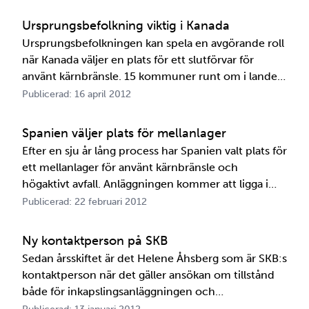
kompletteringar. Samtidigt drivs flera experiment
för att öka kunskapen på området. Debatten om
Ursprungsbefolkning viktig i Kanada
hur kop…
Ursprungsbefolkningen kan spela en avgörande roll
när Kanada väljer en plats för ett slutförvar för
använt kärnbränsle. 15 kommuner runt om i landet
har anmält sitt intresse för att veta mer om en
Publicerad: 16 april 2012
sådan anläggning. Kanada körde fast med sin
process att hitta en lämplig metod och en plats för
Spanien väljer plats för mellanlager
ett slu…
Efter en sju år lång process har Spanien valt plats för
ett mellanlager för använt kärnbränsle och
högaktivt avfall. Anläggningen kommer att ligga i
den lilla byn Villar de Cañas. Spanien har åtta
Publicerad: 22 februari 2012
kärnkraftsreaktorer i drift på sex olika platser. Det
finns också två reaktorer som håller på att monte…
Ny kontaktperson på SKB
Sedan årsskiftet är det Helene Åhsberg som är SKB:s
kontaktperson när det gäller ansökan om tillstånd
både för inkapslingsanläggningen och
Kärnbränsleförvaret. Hennes uppgift är bland annat