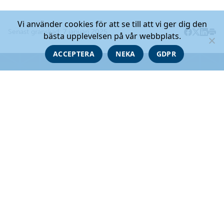
Vi använder cookies för att se till att vi ger dig den
Senast granskad: 7 januari 2025
bästa upplevelsen på vår webbplats.
Dela på F
Dela på 
Dela p
Skri
ACCEPTERA
NEKA
GDPR
Gå till startsidan
Evenemangsgatan 13
Box 3091, 169 03 Solna
Telefon:
08-459 84 00
E-post:
info@skb.se
© Svensk Kärnbränslehantering AB
Kontakta oss
Publikationer