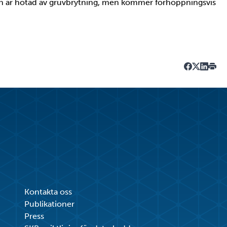
den är hotad av gruvbrytning, men kommer förhoppningsvis
Dela på Fa
Dela på T
Dela på
Skriv
Kontakta oss
Publikationer
Press