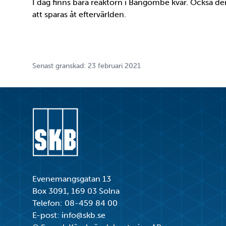
I dag finns bara reaktorn i Bangombé kvar. Också 
att sparas åt eftervärlden.
Senast granskad: 23 februari 2021
Gå till startsidan
Evenemangsgatan 13
Box 3091, 169 03 Solna
Telefon:
08-459 84 00
E-post:
info@skb.se