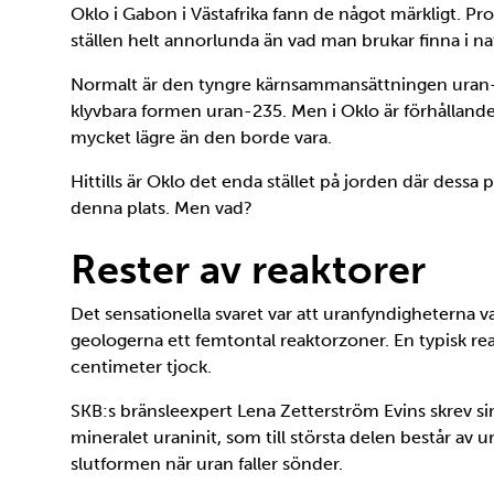
Oklo i Gabon i Västafrika fann de något märkligt. Pr
ställen helt annorlunda än vad man brukar finna i na
Normalt är den tyngre kärnsammansättningen uran-2
klyvbara formen uran-235. Men i Oklo är förhållande
mycket lägre än den borde vara.
Hittills är Oklo det enda stället på jorden där dess
denna plats. Men vad?
Rester av reaktorer
Det sensationella svaret var att uranfyndigheterna va
geologerna ett femtontal reaktorzoner. En typisk rea
centimeter tjock.
SKB:s bränsleexpert Lena Zetterström Evins skrev s
mineralet uraninit, som till största delen består av u
slutformen när uran faller sönder.