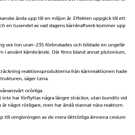
anske ända upp till en miljon år. Effekten uppgick till ett
 och en tusendel av vad dagens kärnkraftverk kommer upp
ing sex ton uran-235 förbrukades och bildade en ungefär
m i använt kärnbränsle. Där finns bland annat plutonium,
sträckning reaktionsprodukterna från kärnreaktionen hade
strukturen, säger Lena.
vånansvärt orörliga.
nte har förflyttas några längre sträckor, utan bundits vid
är något rörligare, men har ändå stannat nära reaktorn.
äpp till omgivningen av de mera lättrörliga ämnena cesium