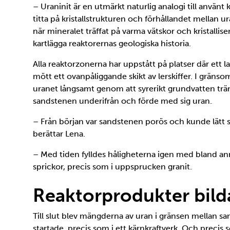
– Uraninit är en utmärkt naturlig analogi till använ
titta på kristallstrukturen och förhållandet mellan 
när mineralet träffat på varma vätskor och kristallis
kartlägga reaktorernas geologiska historia.
Alla reaktorzonerna har uppstått på platser där ett l
mött ett ovanpåliggande skikt av lerskiffer. I grän
uranet långsamt genom att syrerikt grundvatten t
sandstenen underifrån och förde med sig uran.
– Från början var sandstenen porös och kunde lätt 
berättar Lena.
– Med tiden fylldes håligheterna igen med bland ann
sprickor, precis som i uppsprucken granit.
Reaktorprodukter bild
Till slut blev mängderna av uran i gränsen mellan sa
startade, precis som i ett kärnkraftverk. Och precis 