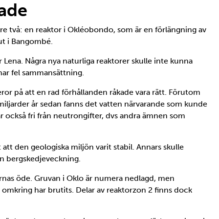
rade
gare två: en reaktor i Okléobondo, som är en förlängning av
rut i Bangombé.
 Lena. Några nya naturliga reaktorer skulle inte kunna
 har fel sammansättning.
or på att en rad förhållanden råkade vara rätt. Förutom
miljarder år sedan fanns det vatten närvarande som kunde
också fri från neutrongifter, dvs andra ämnen som
att den geologiska miljön varit stabil. Annars skulle
en bergskedjeveckning.
ernas öde. Gruvan i Oklo är numera nedlagd, men
 omkring har brutits. Delar av reaktorzon 2 finns dock