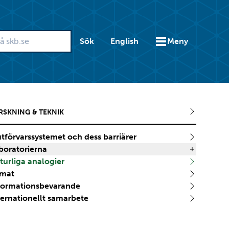
Sök
English
Meny
RSKNING & TEKNIK
utförvarssystemet och dess barriärer
boratorierna
turliga analogier
imat
formationsbevarande
ternationellt samarbete