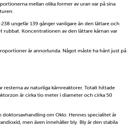
oportionerna mellan olika former av uran var på sina
turen.
38 ungefär 139 gånger vanligare än den lättare och
t rubbat. Koncentrationen av den lättare kärnan var
a proportioner är annorlunda. Något måste ha hänt just på
r resterna av naturliga kärnreaktorer. Totalt hittade
ktorzon är cirka tio meter i diameter och cirka 50
in doktorsavhandling om Oklo. Hennes specialitet är
randioxid, men även innehåller bly. Bly är den stabila