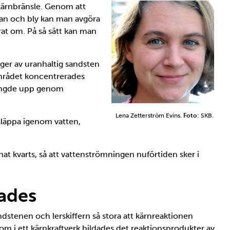
t kärnbränsle. Genom att
uran och bly kan man avgöra
erat om. På så sätt kan man
ager av uranhaltig sandsten
sområdet koncentrerades
rängde upp genom
Lena Zetterström Evins.
Foto
: SKB.
släppa igenom vatten,
at kvarts, så att vattenströmningen nuförtiden sker i
ades
ndstenen och lerskiffern så stora att kärnreaktionen
som i ett kärnkraftverk bildades det reaktionsprodukter av