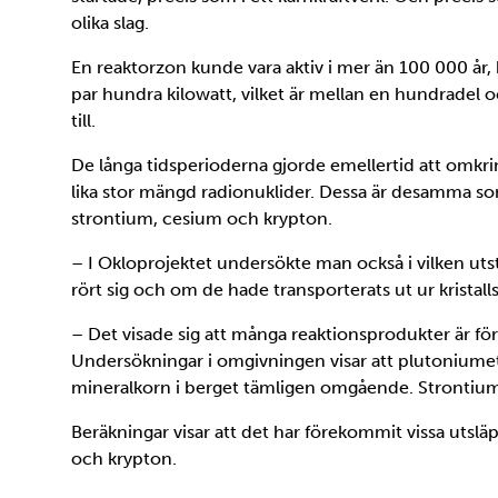
olika slag.
En reaktorzon kunde vara aktiv i mer än 100 000 år, k
par hundra kilowatt, vilket är mellan en hundradel
till.
De långa tidsperioderna gjorde emellertid att omkr
lika stor mängd radionuklider. Dessa är desamma so
strontium, cesium och krypton.
– I Okloprojektet undersökte man också i vilken ut
rört sig och om de hade transporterats ut ur kristall
– Det visade sig att många reaktionsprodukter är för
Undersökningar i omgivningen visar att plutoniumet i
mineralkorn i berget tämligen omgående. Strontium 
Beräkningar visar att det har förekommit vissa utsl
och krypton.