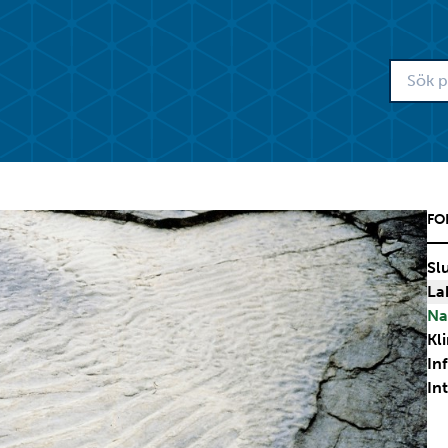
FO
Sl
La
Na
Kl
In
In