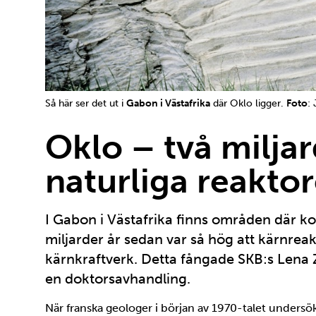
Så här ser det ut i
Gabon i Västafrika
där Oklo ligger.
Foto
:
Oklo – två milja
naturliga reaktor
I Gabon i Västafrika finns områden där ko
miljarder år sedan var så hög att kärnreak
kärnkraftverk. Detta fångade SKB:s Lena Ze
en doktorsavhandling.
När franska geologer i början av 1970-talet undersö