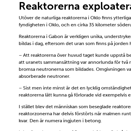
Reaktorerna exploate
Utöver de naturliga reaktorerna i Oklo finns ytterli
fyndigheten i Oklo, och en cirka 35 kilometer söde
Reaktorerna i Gabon är verkligen unika, understryker
bildas i dag, eftersom det uran som finns på jorden
– Att reaktorerna över huvud taget kunde uppstå ber
att uranets sammansättning var annorlunda för två 
bromsa neutronerna som bildades. Omgivningen var 
absorberade neutroner.
– Sist men inte minst är det en lycklig omständighet 
reaktorerna lätt kunna gå förlorade vid exempelvis 
I stället blev det människan som beseglade reaktor
reaktorzonerna har delvis förstörts när malmen runt
kvar. Den är numera ingjuten i betong.