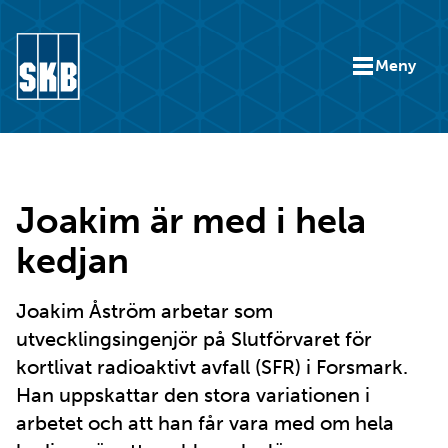
Hoppa till innehåll
Meny
Gå till startsidan för skb.se
Joakim är med i hela
kedjan
Joakim Åström arbetar som
utvecklingsingenjör på Slutförvaret för
kortlivat radioaktivt avfall (SFR) i Forsmark.
Han uppskattar den stora variationen i
arbetet och att han får vara med om hela