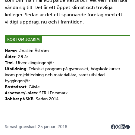
som om man har koll på de flesta och vet vem man ska
vända sig till. Det är ett öppet klimat och trevliga
kolleger. Sedan är det ett spännande företag med ett
viktigt uppdrag, nu och i framtiden.
KORT OM JOAKIM
Namn
: Joakim Åström.
Ålder
: 28 år.
Titel
: Utvecklingsingenjör.
Utbildning
: Tekniskt program på gymnasiet, högskolekurser
inom projektledning och materiallära, samt utbildad
byggingenjör.
Bostadsort
: Gävle.
Arbetsort/-plats
: SFR i Forsmark.
Jobbat på SKB
: Sedan 2014.
Senast granskad: 25 januari 2018
Dela på F
Dela på 
Dela p
Skri