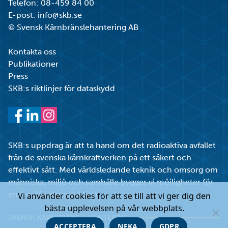
Telefon:
08-459 84 00
E-post:
info@skb.se
© Svensk Kärnbränslehantering AB
Kontakta oss
Publikationer
Press
SKB:s riktlinjer för dataskydd
Facebook
LinkedIn
Instagram
SKB:s uppdrag är att ta hand om det radioaktiva avfallet
från de svenska kärnkraftverken på ett säkert och
effektivt sätt. Med världsledande teknik och omsorg om
människa, miljö och samhälle bygger vi möjligheter för
en fossilfri elproduktion.
Vi använder cookies för att se till att vi ger dig den
bästa upplevelsen på vår webbplats.
SVENSK KÄRNBRÄNSLEHANTERING
ACCEPTERA
NEKA
GDPR