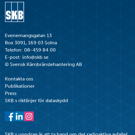
Gå till startsidan
Evenemangsgatan 13
Box 3091, 169 03 Solna
Telefon:
08-459 84 00
E-post:
info@skb.se
© Svensk Kärnbränslehantering AB
Kontakta oss
Publikationer
Press
SKB:s riktlinjer för dataskydd
Facebook
LinkedIn
Instagram
SKB:s uppdrag är att ta hand om det radioaktiva avfallet