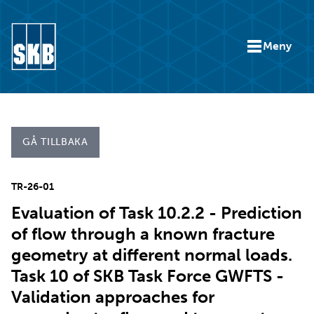
Hoppa till innehåll
Meny
Gå till startsidan för skb.se
GÅ TILLBAKA
TR-26-01
Evaluation of Task 10.2.2 - Prediction
of flow through a known fracture
geometry at different normal loads.
Task 10 of SKB Task Force GWFTS -
Validation approaches for