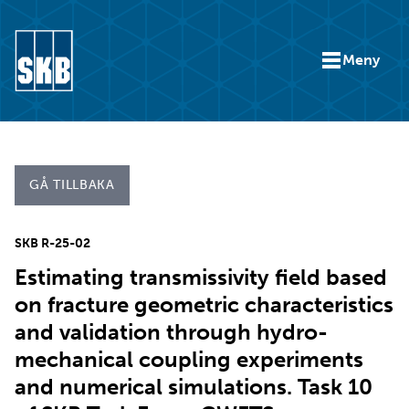
Hoppa till innehåll
Meny
Gå till startsidan för skb.se
GÅ TILLBAKA
SKB R-25-02
Estimating transmissivity field based
on fracture geometric characteristics
and validation through hydro-
mechanical coupling experiments
and numerical simulations. Task 10