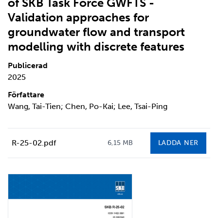
of SKB Task Force GWFTS -
Validation approaches for
groundwater flow and transport
modelling with discrete features
Publicerad
2025
Författare
Wang, Tai-Tien; Chen, Po-Kai; Lee, Tsai-Ping
R-25-02.pdf
6,15 MB
LADDA NER