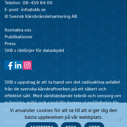
Telefon:
08-459 84 00
E-post:
info@skb.se
© Svensk Kärnbränslehantering AB
Kontakta oss
Publikationer
Press
SKB:s riktlinjer för dataskydd
Facebook
LinkedIn
Instagram
SKB:s uppdrag är att ta hand om det radioaktiva avfallet
från de svenska kärnkraftverken på ett säkert och
effektivt sätt. Med världsledande teknik och omsorg om
människa, miljö och samhälle bygger vi möjligheter för
en fossilfri elproduktion.
Vi använder cookies för att se till att vi ger dig den
bästa upplevelsen på vår webbplats.
SVENSK KÄRNBRÄNSLEHANTERING