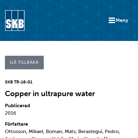
Hoppa till innehåll
Meny
Gå till startsidan för skb.se
GÅ TILLBAKA
SKB TR-16-01
Copper in ultrapure water
Publicerad
2016
Författare
Ottosson, Mikael; Boman, Mats; Berastegui, Pedro;