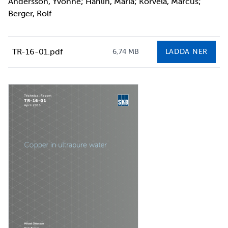
Andersson, Yvonne; Hahlin, Maria; Korvela, Marcus;
Berger, Rolf
TR-16-01.pdf
6,74 MB
LADDA NER