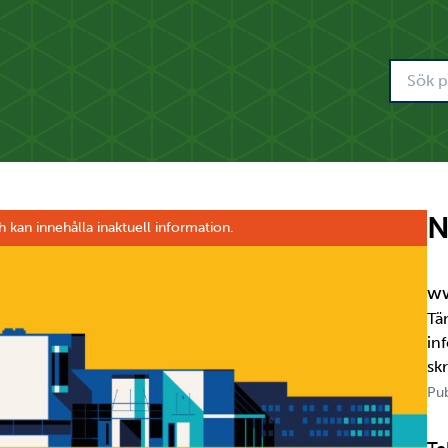
N
h kan innehålla inaktuell information.
ww
Tä
in
sk
om
Pub
jä
per