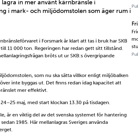
å lagra in mer använt kärnbränsle i
US
Pub
ling i mark- och miljödomstolen som äger rum i
tr
te
Fr
Fr
mo
rnbränsleförvaret i Forsmark är klart att tas i bruk har SKB
st
ll 11 000 ton. Regeringen har redan gett sitt tillstånd.
un
Pub
mellanlagringsfrågan bröts ut ur SKB:s övergripande
ka
Ka
iljödomstolen, som nu ska sätta villkor enligt miljöbalken
er inte byggas ut. Det finns redan idag kapacitet att
ränslet mer effektivt.
4–25 maj, med start klockan 13.30 på tisdagen.
le, är en viktig del av det svenska systemet för hantering
mn sedan 1985. Här mellanlagras Sveriges använda
erget.