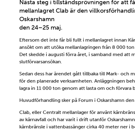
Nästa steg i tillståndsprövningen för att f
mellanlagret Clab är den villkorsförhand
Oskarshamn
den 24–25 maj.
Eftersom det inte får bli fullt i mellanlagret innan Kä
ansökt om att utöka mellanlagringen från 8 000 ton ti
Det skedde i augusti förra året, i samband med att 
slutförvarsansökan.
Sedan dess har ärendet gått tillbaka till Mark- och m
för den planerade verksamheten. Anläggningen behöv
lagra in 11 000 ton genom att lasta om och förvara b
Huvudförhandling sker på Forum i Oskarshamn den 2
Clab, eller Centralt mellanlager för använt kärnbräns
av kärnavfall och har varit i drift utanför Oskarsha
kärnbränsle i vattenbassänger cirka 40 meter ner i b