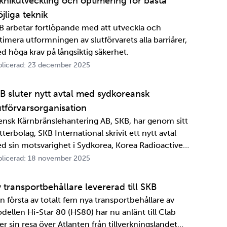
knikutveckling och optimering för bästa
jliga teknik
B arbetar fortlöpande med att utveckla och
timera utformningen av slutförvarets alla barriärer,
d höga krav på långsiktig säkerhet.
licerad: 23 december 2025
B sluter nytt avtal med sydkoreansk
utförvarsorganisation
ensk Kärnbränslehantering AB, SKB, har genom sitt
terbolag, SKB International skrivit ett nytt avtal
d sin motsvarighet i Sydkorea, Korea Radioactive
ste Agency, KORAD. Avtalet, som är ett så kallat
licerad: 18 november 2025
formationsutbytesavtal, stärker relationen och
marbetet mellan de två organisationerna. …
 transportbehållare levererad till SKB
n första av totalt fem nya transportbehållare av
dellen Hi-Star 80 (HS80) har nu anlänt till Clab
er sin resa över Atlanten från tillverkningslandet