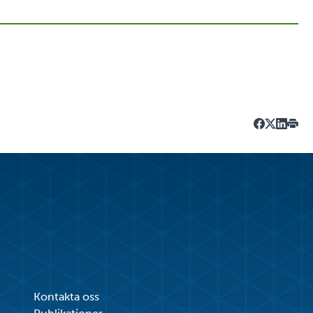
Dela på Fa
Dela på T
Dela på
Skriv
Kontakta oss