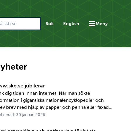
Sök
English
Meny
yheter
w.skb.se jubilerar
nk dig tiden innan internet. När man sökte
formation i gigantiska nationalencyklopedier och
rev brev med hjälp av papper och penna eller faxade
 ett meddelande skulle fram snabbt. Det är inte
licerad: 30 januari 2026
ttelänge sedan, inte om man tänker i ett geologiskt
spektiv i alla fall. För oss på SKB är det …