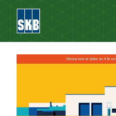
Hoppa till innehåll
Gå till startsidan för skb.se
Denna text är äldre än 4 år oc