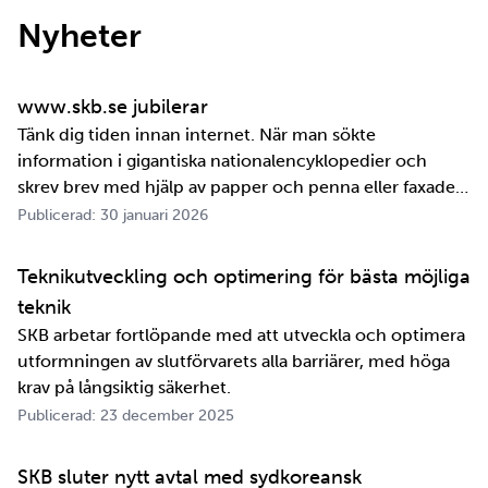
Nyheter
www.skb.se jubilerar
Tänk dig tiden innan internet. När man sökte
information i gigantiska nationalencyklopedier och
skrev brev med hjälp av papper och penna eller faxade
om ett meddelande skulle fram snabbt. Det är inte
Publicerad: 30 januari 2026
jättelänge sedan, inte om man tänker i ett geologiskt
perspektiv i alla fall. För oss på SKB är det …
Teknikutveckling och optimering för bästa möjliga
teknik
SKB arbetar fortlöpande med att utveckla och optimera
utformningen av slutförvarets alla barriärer, med höga
krav på långsiktig säkerhet.
Publicerad: 23 december 2025
SKB sluter nytt avtal med sydkoreansk