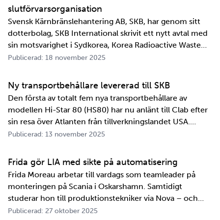
slutförvarsorganisation
Svensk Kärnbränslehantering AB, SKB, har genom sitt
dotterbolag, SKB International skrivit ett nytt avtal med
sin motsvarighet i Sydkorea, Korea Radioactive Waste
Agency, KORAD. Avtalet, som är ett så kallat
Publicerad: 18 november 2025
informationsutbytesavtal, stärker relationen och
samarbetet mellan de två organisationerna. …
Ny transportbehållare levererad till SKB
Den första av totalt fem nya transportbehållare av
modellen Hi-Star 80 (HS80) har nu anlänt till Clab efter
sin resa över Atlanten från tillverkningslandet USA.
Innan transportbehållaren kan bli en del av SKB:s
Publicerad: 13 november 2025
transportsystem återstår en period av anpassningar,
tester och utbildningar. Redan 2008 i…
Frida gör LIA med sikte på automatisering
Frida Moreau arbetar till vardags som teamleader på
monteringen på Scania i Oskarshamn. Samtidigt
studerar hon till produktionstekniker via Nova – och
under tio veckor i höst gör hon både sin praktik, även
Publicerad: 27 oktober 2025