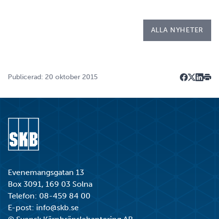
kallad LIA*, och sitt examensarbete på
Kapsellaboratoriet. – I utbildningen ingår flera studie…
ALLA NYHETER
Publicerad: 20 oktober 2015
Dela på F
Dela på 
Dela p
Skri
Gå till startsidan
Evenemangsgatan 13
Box 3091, 169 03 Solna
Telefon:
08-459 84 00
E-post:
info@skb.se