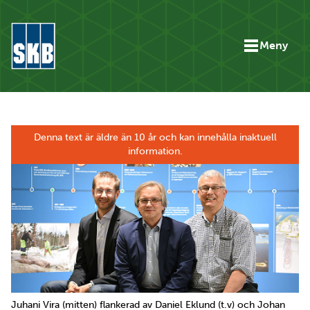
Hoppa till innehåll
Meny
Gå till startsidan för skb.se
Denna text är äldre än 10 år och kan innehålla inaktuell
information.
Juhani Vira (mitten) flankerad av Daniel Eklund (t.v) och Johan