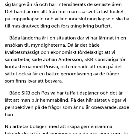
sig längre än så och har intensifierats de senaste åren.
Det handlar om allt från hur man ska svetsa fast locket
på kopparkapseln och vilken inneslutning kapseln ska ha
till maskinutveckling och forskning kring buffert.
– Båda länderna är i en situation där vi har lämnat in en
ansökan till myndigheterna. Då är det både
kvalitetsmässigt och ekonomiskt fördelaktigt att vi
samarbetar, sade Johan Andersson, SKB:s ansvariga för
kontakterna med Posiva, och menade att man på det
sättet också får en bättre genomlysning av de frågor
som finns kvar att besvara.
– Både SKB och Posiva har tuffa tidsplaner och det är
lätt att man blir hemmablind. På det här sättet vidgar vi
perspektiven på de frågor som ännu är obesvarade, sade
han.
Nu arbetar bolagen med att skapa gemensamma
tekniska krav för anläggningen och de maskiner som ska