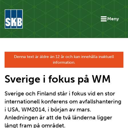
Hoppa till innehåll
Meny
Gå till startsidan för skb.se
Denna text är äldre än 12 år och kan innehålla inaktuell
information.
Sverige i fokus på WM
Sverige och Finland står i fokus vid en stor
internationell konferens om avfallshantering
i USA, WM2014, i början av mars.
Anledningen är att de två länderna ligger
långt fram på området.