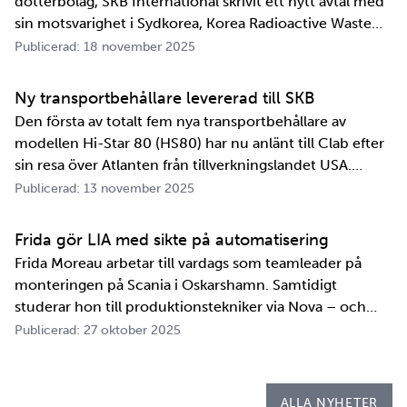
dotterbolag, SKB International skrivit ett nytt avtal med
sin motsvarighet i Sydkorea, Korea Radioactive Waste
Agency, KORAD. Avtalet, som är ett så kallat
Publicerad: 18 november 2025
informationsutbytesavtal, stärker relationen och
samarbetet mellan de två organisationerna. …
Ny transportbehållare levererad till SKB
Den första av totalt fem nya transportbehållare av
modellen Hi-Star 80 (HS80) har nu anlänt till Clab efter
sin resa över Atlanten från tillverkningslandet USA.
Innan transportbehållaren kan bli en del av SKB:s
Publicerad: 13 november 2025
transportsystem återstår en period av anpassningar,
tester och utbildningar. Redan 2008 i…
Frida gör LIA med sikte på automatisering
Frida Moreau arbetar till vardags som teamleader på
monteringen på Scania i Oskarshamn. Samtidigt
studerar hon till produktionstekniker via Nova – och
under tio veckor i höst gör hon både sin praktik, även
Publicerad: 27 oktober 2025
kallad LIA*, och sitt examensarbete på
Kapsellaboratoriet. – I utbildningen ingår flera studie…
ALLA NYHETER