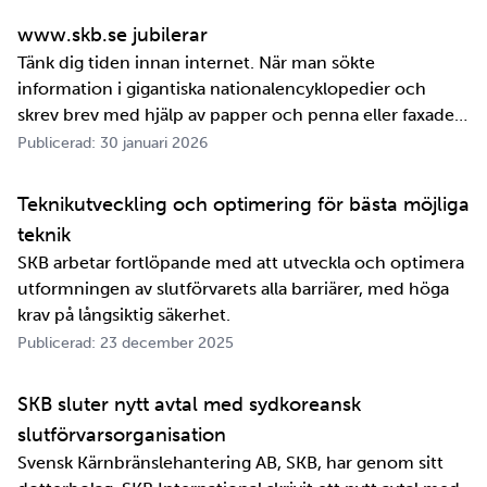
www.skb.se jubilerar
Tänk dig tiden innan internet. När man sökte
information i gigantiska nationalencyklopedier och
skrev brev med hjälp av papper och penna eller faxade
om ett meddelande skulle fram snabbt. Det är inte
Publicerad: 30 januari 2026
jättelänge sedan, inte om man tänker i ett geologiskt
perspektiv i alla fall. För oss på SKB är det …
Teknikutveckling och optimering för bästa möjliga
teknik
SKB arbetar fortlöpande med att utveckla och optimera
utformningen av slutförvarets alla barriärer, med höga
krav på långsiktig säkerhet.
Publicerad: 23 december 2025
SKB sluter nytt avtal med sydkoreansk
slutförvarsorganisation
Svensk Kärnbränslehantering AB, SKB, har genom sitt