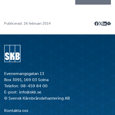
Publicerad: 26 februari 2014
Dela på F
Dela på 
Dela p
Skri
Gå till startsidan
Evenemangsgatan 13
Box 3091, 169 03 Solna
Telefon:
08-459 84 00
E-post:
info@skb.se
© Svensk Kärnbränslehantering AB
Kontakta oss