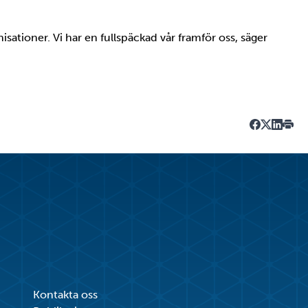
anisationer. Vi har en fullspäckad vår framför oss, säger
Dela på Fa
Dela på T
Dela på
Skriv
Kontakta oss