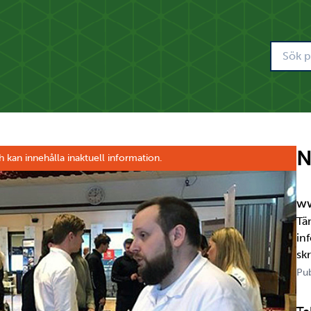
N
h kan innehålla inaktuell information.
ww
Tä
in
sk
om
Pub
jä
per