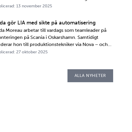
A. Innan transportbehållaren kan bli en del av SKB:s
licerad: 13 november 2025
ansportsystem återstår en period av anpassningar,
ster och utbildningar. Redan 2008 i…
ida gör LIA med sikte på automatisering
ida Moreau arbetar till vardags som teamleader på
nteringen på Scania i Oskarshamn. Samtidigt
uderar hon till produktionstekniker via Nova – och
der tio veckor i höst gör hon både sin praktik, även
licerad: 27 oktober 2025
llad LIA*, och sitt examensarbete på
psellaboratoriet. – I utbildningen ingår flera studie…
ALLA NYHETER