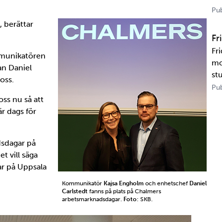
US
Pub
tr
, berättar
te
Fr
Fr
ommunikatören
mo
n Daniel
st
oss.
un
Pub
ka
ss nu så att
Ka
är dags för
dsdagar på
t vill säga
r på Uppsala
Kommunikatör
Kajsa Engholm
och enhetschef
Daniel
Carlstedt
fanns på plats på Chalmers
arbetsmarknadsdagar.
Foto
: SKB.