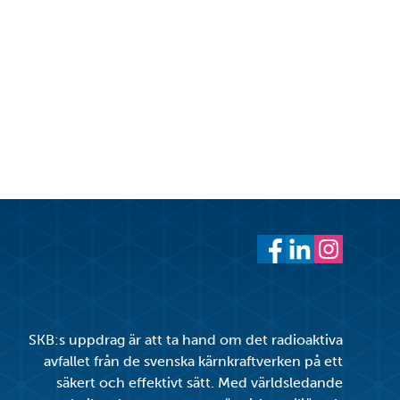
cebook
witter
 LinkedIn
 ut
Facebook
LinkedIn
Instagram
SKB:s uppdrag är att ta hand om det radioaktiva
avfallet från de svenska kärnkraftverken på ett
säkert och effektivt sätt. Med världsledande