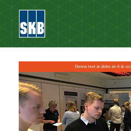
Hoppa till innehåll
Gå till startsidan för skb.se
Denna text är äldre än 6 år oc