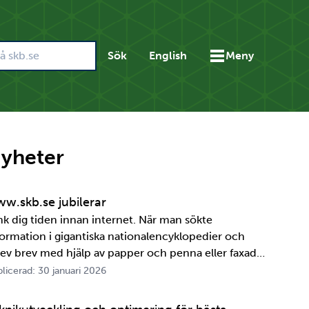
Sök
English
Meny
yheter
w.skb.se jubilerar
nk dig tiden innan internet. När man sökte
formation i gigantiska nationalencyklopedier och
rev brev med hjälp av papper och penna eller faxade
 ett meddelande skulle fram snabbt. Det är inte
licerad: 30 januari 2026
ttelänge sedan, inte om man tänker i ett geologiskt
spektiv i alla fall. För oss på SKB är det …