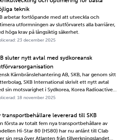
knikutveckling och optimering för bästa
jliga teknik
B arbetar fortlöpande med att utveckla och
timera utformningen av slutförvarets alla barriärer,
d höga krav på långsiktig säkerhet.
licerad: 23 december 2025
B sluter nytt avtal med sydkoreansk
utförvarsorganisation
ensk Kärnbränslehantering AB, SKB, har genom sitt
terbolag, SKB International skrivit ett nytt avtal
d sin motsvarighet i Sydkorea, Korea Radioactive
ste Agency, KORAD. Avtalet, som är ett så kallat
licerad: 18 november 2025
formationsutbytesavtal, stärker relationen och
marbetet mellan de två organisationerna. …
 transportbehållare levererad till SKB
n första av totalt fem nya transportbehållare av
dellen Hi-Star 80 (HS80) har nu anlänt till Clab
er sin resa över Atlanten från tillverkningslandet