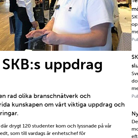
Te
mö
SK
op
me
Pub
SK
r SKB:s uppdrag
sl
Sv
dot
me
en rad olika branschnätverk och
Wa
Pub
in
 sprida kunskapen om vårt viktiga uppdrag och
sa
ringar.
Ny
De
 där drygt 120 studenter kom och lyssnade på vår
mo
tedt, som till vardags är enhetschef för
eft