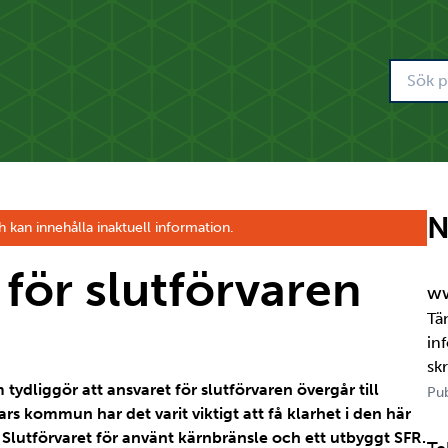
N
h kan innehålla inaktuell information.
 för slutförvaren
ww
Tä
in
sk
tydliggör att ansvaret för slutförvaren övergår till
om
Pub
rs kommun har det varit viktigt att få klarhet i den här
jä
Slutförvaret för använt kärnbränsle och
ett u
tbyggt SFR.
per