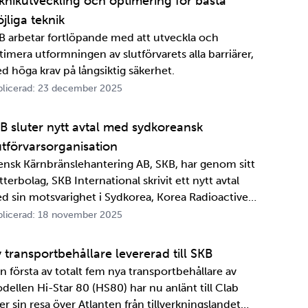
knikutveckling och optimering för bästa
jliga teknik
B arbetar fortlöpande med att utveckla och
timera utformningen av slutförvarets alla barriärer,
d höga krav på långsiktig säkerhet.
licerad: 23 december 2025
B sluter nytt avtal med sydkoreansk
utförvarsorganisation
ensk Kärnbränslehantering AB, SKB, har genom sitt
terbolag, SKB International skrivit ett nytt avtal
d sin motsvarighet i Sydkorea, Korea Radioactive
ste Agency, KORAD. Avtalet, som är ett så kallat
licerad: 18 november 2025
formationsutbytesavtal, stärker relationen och
marbetet mellan de två organisationerna. …
 transportbehållare levererad till SKB
n första av totalt fem nya transportbehållare av
dellen Hi-Star 80 (HS80) har nu anlänt till Clab
er sin resa över Atlanten från tillverkningslandet