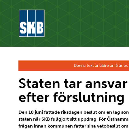
Hoppa till innehåll
Gå till startsidan för skb.se
Denna text är äldre än 6 år oc
Staten tar ansvar
efter förslutning
Den 10 juni fattade riksdagen beslut om en lag som 
staten när SKB fullgjort sitt uppdrag. För Östhamma
frågan innan kommunen fattar sina vetobeslut om 