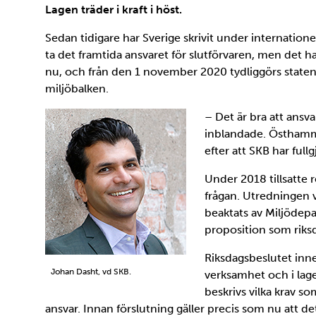
Lagen träder i kraft i höst.
Sedan tidigare har Sverige skrivit under internation
ta det framtida ansvaret för slutförvaren, men det har
nu, och från den 1 november 2020 tydliggörs statens
miljöbalken.
– Det är bra att ansva
inblandade. Östhamma
efter att SKB har full
Under 2018 tillsatte 
frågan. Utredningen 
beaktats av Miljödep
proposition som riks
Riksdagsbeslutet inne
Johan Dasht, vd SKB.
verksamhet och i lage
beskrivs vilka krav so
ansvar. Innan förslutning gäller precis som nu att d