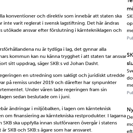
Te
mö
ella konventioner och direktiv som innebär att staten ska
SK
 inte varit reglerat i svensk lagstiftning. Det här ändras
op
 utökade ansvar efter förslutning i kärntekniklagen och
me
Pub
rsförhållandena nu är tydliga i lag, det gynnar alla
SK
rs kommun kan nu känna trygghet i att staten tar ansvar
sl
gjort sitt uppdrag, säger SKB:s vd Johan Dasht.
Sv
regeringen en utredning som sakligt och juridiskt utredde
dot
var på remiss under 2019 och därefter har synpunkter
me
artementet. Under våren lade regeringen fram sin
Wa
Pub
dagen sedan beslutade om i juni.
in
sa
bär ändringar i miljöbalken, i lagen om kärnteknisk
Ny
n om finansiering av kärntekniska restprodukter. I lagarna
De
m SKB ska uppfylla innan slutförvaren övergår i statens
mo
et är SKB och SKB:s ägare som har ansvaret.
eft