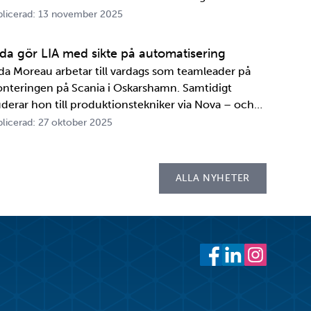
A. Innan transportbehållaren kan bli en del av SKB:s
licerad: 13 november 2025
ansportsystem återstår en period av anpassningar,
ster och utbildningar. Redan 2008 i…
ida gör LIA med sikte på automatisering
ida Moreau arbetar till vardags som teamleader på
nteringen på Scania i Oskarshamn. Samtidigt
uderar hon till produktionstekniker via Nova – och
der tio veckor i höst gör hon både sin praktik, även
licerad: 27 oktober 2025
cebook
witter
 LinkedIn
 ut
llad LIA*, och sitt examensarbete på
psellaboratoriet. – I utbildningen ingår flera studie…
ALLA NYHETER
Facebook
LinkedIn
Instagram