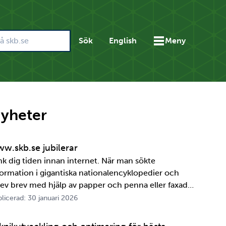
Sök
English
Meny
yheter
w.skb.se jubilerar
nk dig tiden innan internet. När man sökte
formation i gigantiska nationalencyklopedier och
rev brev med hjälp av papper och penna eller faxade
 ett meddelande skulle fram snabbt. Det är inte
licerad: 30 januari 2026
ttelänge sedan, inte om man tänker i ett geologiskt
spektiv i alla fall. För oss på SKB är det …