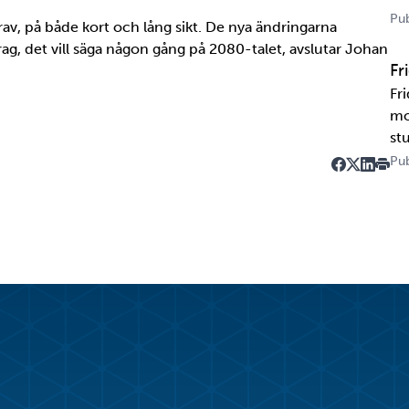
US
Pub
rav, på både kort och lång sikt. De nya ändringarna
tr
rag, det vill säga någon gång på 2080-talet, avslutar Johan
te
Fr
Fr
mo
st
un
Pub
Dela på Fa
Dela på T
Dela på
Skriv
ka
Ka