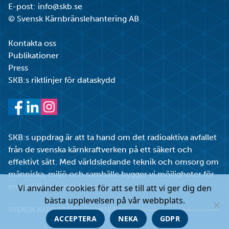
E-post:
info@skb.se
© Svensk Kärnbränslehantering AB
Kontakta oss
Publikationer
Press
SKB:s riktlinjer för dataskydd
Facebook
LinkedIn
Instagram
SKB:s uppdrag är att ta hand om det radioaktiva avfallet
från de svenska kärnkraftverken på ett säkert och
effektivt sätt. Med världsledande teknik och omsorg om
människa, miljö och samhälle bygger vi möjligheter för
en fossilfri elproduktion.
Vi använder cookies för att se till att vi ger dig den
bästa upplevelsen på vår webbplats.
SVENSK KÄRNBRÄNSLEHANTERING
ACCEPTERA
NEKA
GDPR