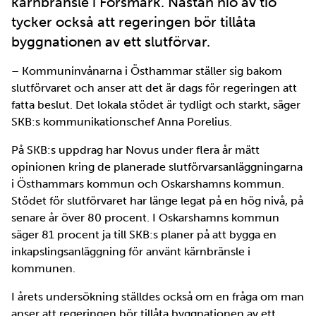
kärnbränsle i Forsmark. Nästan nio av tio
tycker också att regeringen bör tillåta
byggnationen av ett slutförvar.
– Kommuninvånarna i Östhammar ställer sig bakom
slutförvaret och anser att det är dags för regeringen att
fatta beslut. Det lokala stödet är tydligt och starkt, säger
SKB:s kommunikationschef Anna Porelius.
På SKB:s uppdrag har Novus under flera år mätt
opinionen kring de planerade slutförvarsanläggningarna
i Östhammars kommun och Oskarshamns kommun.
Stödet för slutförvaret har länge legat på en hög nivå, på
senare år över 80 procent. I Oskarshamns kommun
säger 81 procent ja till SKB:s planer på att bygga en
inkapslingsanläggning för använt kärnbränsle i
kommunen.
I årets undersökning ställdes också om en fråga om man
anser att regeringen bör tillåta byggnationen av ett