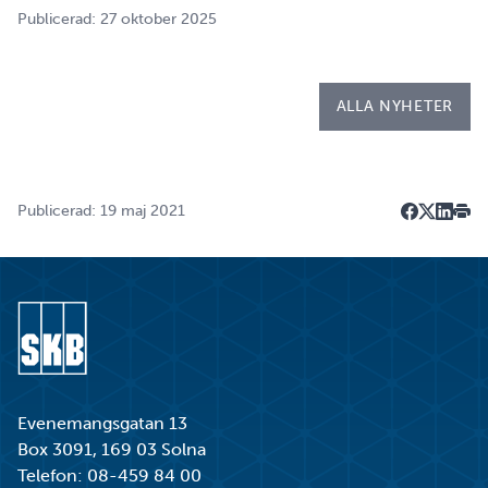
under tio veckor i höst gör hon både sin praktik, även
Publicerad: 27 oktober 2025
kallad LIA*, och sitt examensarbete på
Kapsellaboratoriet. – I utbildningen ingår flera studie…
ALLA NYHETER
Publicerad: 19 maj 2021
Dela på F
Dela på 
Dela p
Skri
Gå till startsidan
Evenemangsgatan 13
Box 3091, 169 03 Solna
Telefon:
08-459 84 00