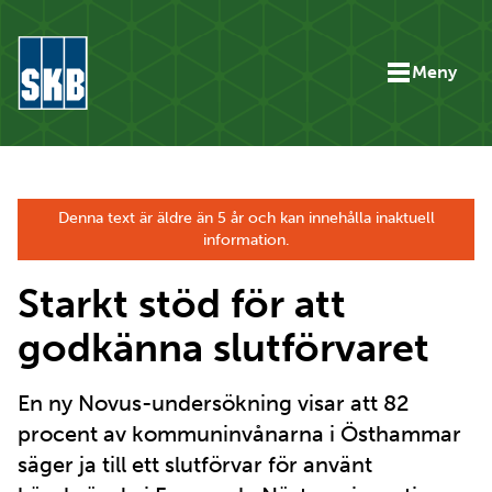
Hoppa till innehåll
Meny
Gå till startsidan för skb.se
Denna text är äldre än 5 år och kan innehålla inaktuell
information.
Starkt stöd för att
godkänna slutförvaret
En ny Novus-undersökning visar att 82
procent av kommuninvånarna i Östhammar
säger ja till ett slutförvar för använt