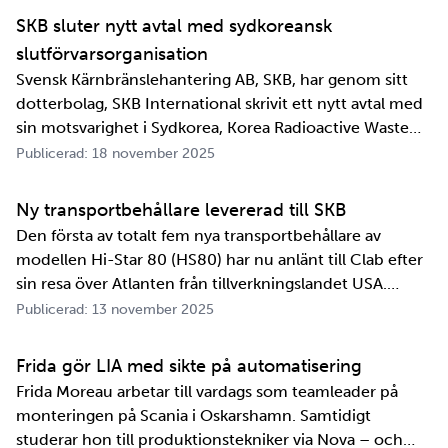
SKB sluter nytt avtal med sydkoreansk
slutförvarsorganisation
Svensk Kärnbränslehantering AB, SKB, har genom sitt
dotterbolag, SKB International skrivit ett nytt avtal med
sin motsvarighet i Sydkorea, Korea Radioactive Waste
Agency, KORAD. Avtalet, som är ett så kallat
Publicerad: 18 november 2025
informationsutbytesavtal, stärker relationen och
samarbetet mellan de två organisationerna. …
Ny transportbehållare levererad till SKB
Den första av totalt fem nya transportbehållare av
modellen Hi-Star 80 (HS80) har nu anlänt till Clab efter
sin resa över Atlanten från tillverkningslandet USA.
Innan transportbehållaren kan bli en del av SKB:s
Publicerad: 13 november 2025
transportsystem återstår en period av anpassningar,
tester och utbildningar. Redan 2008 i…
Frida gör LIA med sikte på automatisering
Frida Moreau arbetar till vardags som teamleader på
monteringen på Scania i Oskarshamn. Samtidigt
studerar hon till produktionstekniker via Nova – och