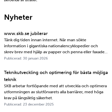
beroende av utfallet.
Nyheter
www.skb.se jubilerar
Tänk dig tiden innan internet. När man sökte
information i gigantiska nationalencyklopedier och
skrev brev med hjälp av papper och penna eller faxade
om ett meddelande skulle fram snabbt. Det är inte
Publicerad: 30 januari 2026
jättelänge sedan, inte om man tänker i ett geologiskt
perspektiv i alla fall. För oss på SKB är det …
Teknikutveckling och optimering för bästa möjliga
teknik
SKB arbetar fortlöpande med att utveckla och optimera
utformningen av slutförvarets alla barriärer, med höga
krav på långsiktig säkerhet.
Publicerad: 23 december 2025