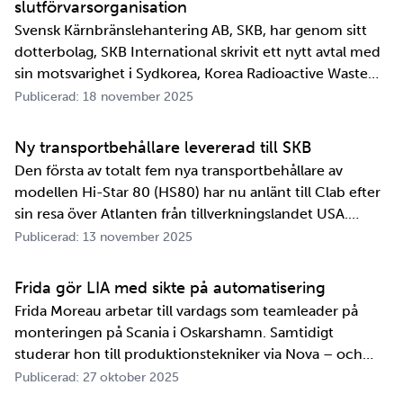
slutförvarsorganisation
Svensk Kärnbränslehantering AB, SKB, har genom sitt
dotterbolag, SKB International skrivit ett nytt avtal med
sin motsvarighet i Sydkorea, Korea Radioactive Waste
Agency, KORAD. Avtalet, som är ett så kallat
Publicerad: 18 november 2025
informationsutbytesavtal, stärker relationen och
samarbetet mellan de två organisationerna. …
Ny transportbehållare levererad till SKB
Den första av totalt fem nya transportbehållare av
modellen Hi-Star 80 (HS80) har nu anlänt till Clab efter
sin resa över Atlanten från tillverkningslandet USA.
Innan transportbehållaren kan bli en del av SKB:s
Publicerad: 13 november 2025
transportsystem återstår en period av anpassningar,
tester och utbildningar. Redan 2008 i…
Frida gör LIA med sikte på automatisering
Frida Moreau arbetar till vardags som teamleader på
monteringen på Scania i Oskarshamn. Samtidigt
studerar hon till produktionstekniker via Nova – och
under tio veckor i höst gör hon både sin praktik, även
Publicerad: 27 oktober 2025
kallad LIA*, och sitt examensarbete på