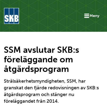
Hoppa till innehåll
Meny
Gå till startsidan för skb.se
SSM avslutar SKB:s
föreläggande om
åtgärdsprogram
Strålsäkerhetsmyndigheten, SSM, har
granskat den fjärde redovisningen av SKB:s
åtgärdsprogram och stänger nu
föreläggandet från 2014.