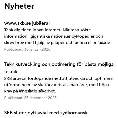
Nyheter
www.skb.se jubilerar
Tänk dig tiden innan internet. När man sökte
information i gigantiska nationalencyklopedier och
skrev brev med hjälp av papper och penna eller faxade
om ett meddelande skulle fram snabbt. Det är inte
Publicerad: 30 januari 2026
jättelänge sedan, inte om man tänker i ett geologiskt
perspektiv i alla fall. För oss på SKB är det …
Teknikutveckling och optimering för bästa möjliga
teknik
SKB arbetar fortlöpande med att utveckla och optimera
utformningen av slutförvarets alla barriärer, med höga
krav på långsiktig säkerhet.
Publicerad: 23 december 2025
SKB sluter nytt avtal med sydkoreansk