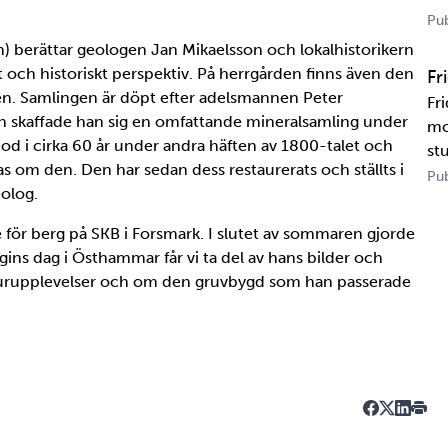
US
Pub
tr
) berättar geologen Jan Mikaelsson och lokalhistorikern
te
 och historiskt perspektiv. På herrgården finns även den
Fr
en. Samlingen är döpt efter adelsmannen Peter
Fr
skaffade han sig en omfattande mineralsamling under
mo
od i cirka 60 år under andra häften av 1800-talet och
st
as om den. Den har sedan dess restaurerats och ställts i
un
Pub
eolog.
ka
Ka
e för berg på SKB i Forsmark. I slutet av sommaren gjorde
ins dag i Östhammar får vi ta del av hans bilder och
naturupplevelser och om den gruvbygd som han passerade
Dela på Fa
Dela på T
Dela på
Skriv