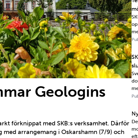
Te
mö
SK
op
me
Pub
SK
sl
Sv
dot
mar Geologins
me
Wa
Pub
in
sa
Ny
De
arkt förknippat med SKB:s verksamhet. Därför
mo
g med arrangemang i Oskarshamn (7/9) och
eft