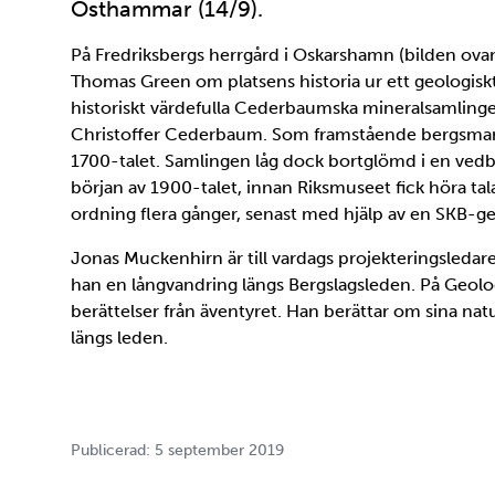
Östhammar (14/9).
På Fredriksbergs herrgård i Oskarshamn (bilden ovan
Thomas Green om platsens historia ur ett geologiskt
historiskt värdefulla Cederbaumska mineralsamling
Christoffer Cederbaum. Som framstående bergsman 
1700-talet. Samlingen låg dock bortglömd i en vedb
början av 1900-talet, innan Riksmuseet fick höra tal
ordning flera gånger, senast med hjälp av en SKB-g
Jonas Muckenhirn är till vardags projekteringsledar
han en långvandring längs Bergslagsleden. På Geolog
berättelser från äventyret. Han berättar om sina 
längs leden.
Publicerad: 5 september 2019