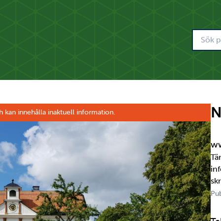
N
h kan innehålla inaktuell information.
ww
Tä
in
sk
om
Pub
jä
per