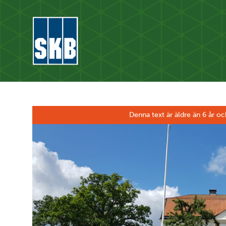
Hoppa till innehåll
Gå till startsidan för skb.se
Denna text är äldre än 6 år oc