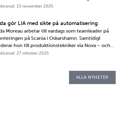
A. Innan transportbehållaren kan bli en del av SKB:s
licerad: 13 november 2025
ansportsystem återstår en period av anpassningar,
ster och utbildningar. Redan 2008 i…
ida gör LIA med sikte på automatisering
ida Moreau arbetar till vardags som teamleader på
nteringen på Scania i Oskarshamn. Samtidigt
uderar hon till produktionstekniker via Nova – och
der tio veckor i höst gör hon både sin praktik, även
licerad: 27 oktober 2025
llad LIA*, och sitt examensarbete på
psellaboratoriet. – I utbildningen ingår flera studie…
ALLA NYHETER
cebook
witter
 LinkedIn
 ut