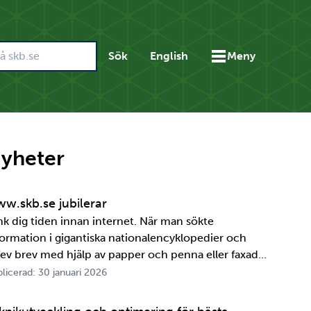
Sök
English
Meny
yheter
w.skb.se jubilerar
nk dig tiden innan internet. När man sökte
formation i gigantiska nationalencyklopedier och
rev brev med hjälp av papper och penna eller faxade
 ett meddelande skulle fram snabbt. Det är inte
licerad: 30 januari 2026
ttelänge sedan, inte om man tänker i ett geologiskt
spektiv i alla fall. För oss på SKB är det …