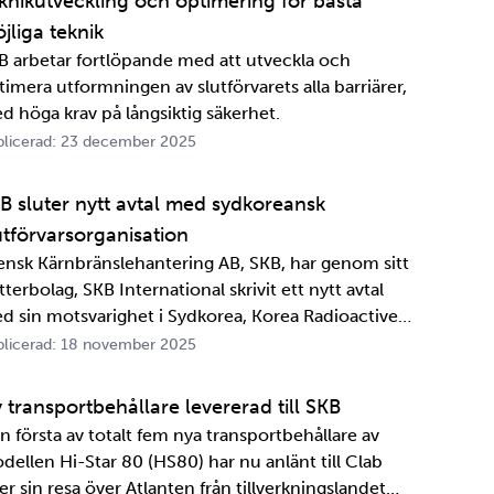
knikutveckling och optimering för bästa
jliga teknik
B arbetar fortlöpande med att utveckla och
timera utformningen av slutförvarets alla barriärer,
d höga krav på långsiktig säkerhet.
licerad: 23 december 2025
B sluter nytt avtal med sydkoreansk
utförvarsorganisation
ensk Kärnbränslehantering AB, SKB, har genom sitt
terbolag, SKB International skrivit ett nytt avtal
d sin motsvarighet i Sydkorea, Korea Radioactive
ste Agency, KORAD. Avtalet, som är ett så kallat
licerad: 18 november 2025
formationsutbytesavtal, stärker relationen och
marbetet mellan de två organisationerna. …
 transportbehållare levererad till SKB
n första av totalt fem nya transportbehållare av
dellen Hi-Star 80 (HS80) har nu anlänt till Clab
er sin resa över Atlanten från tillverkningslandet