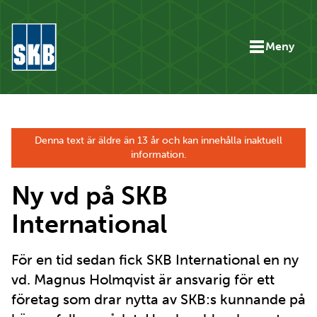
Hoppa till innehåll
Meny
Gå till startsidan för skb.se
Denna text är äldre än 13 år och kan innehålla inaktuell
information.
Ny vd på SKB
International
För en tid sedan fick SKB International en ny
vd. Magnus Holmqvist är ansvarig för ett
företag som drar nytta av SKB:s kunnande på