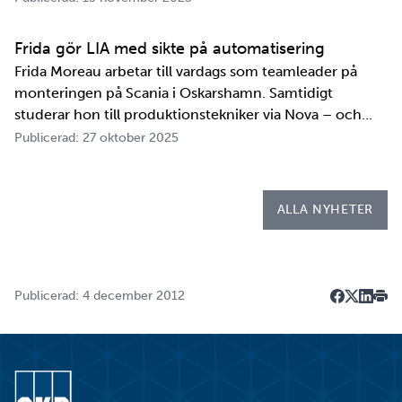
transportsystem återstår en period av anpassningar,
tester och utbildningar. Redan 2008 i…
Frida gör LIA med sikte på automatisering
Frida Moreau arbetar till vardags som teamleader på
monteringen på Scania i Oskarshamn. Samtidigt
studerar hon till produktionstekniker via Nova – och
under tio veckor i höst gör hon både sin praktik, även
Publicerad: 27 oktober 2025
kallad LIA*, och sitt examensarbete på
Kapsellaboratoriet. – I utbildningen ingår flera studie…
ALLA NYHETER
Publicerad: 4 december 2012
Dela på F
Dela på 
Dela p
Skri