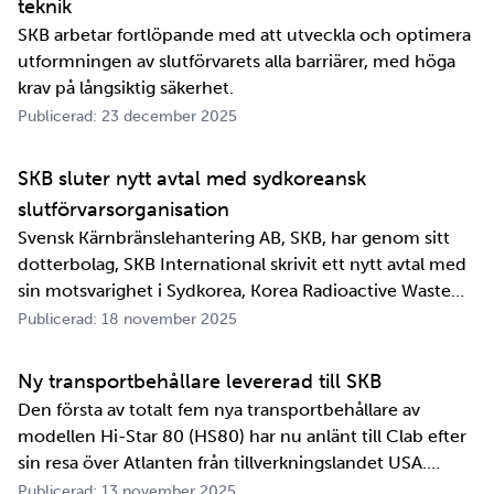
teknik
SKB arbetar fortlöpande med att utveckla och optimera
utformningen av slutförvarets alla barriärer, med höga
krav på långsiktig säkerhet.
Publicerad: 23 december 2025
SKB sluter nytt avtal med sydkoreansk
slutförvarsorganisation
Svensk Kärnbränslehantering AB, SKB, har genom sitt
dotterbolag, SKB International skrivit ett nytt avtal med
sin motsvarighet i Sydkorea, Korea Radioactive Waste
Agency, KORAD. Avtalet, som är ett så kallat
Publicerad: 18 november 2025
informationsutbytesavtal, stärker relationen och
samarbetet mellan de två organisationerna. …
Ny transportbehållare levererad till SKB
Den första av totalt fem nya transportbehållare av
modellen Hi-Star 80 (HS80) har nu anlänt till Clab efter
sin resa över Atlanten från tillverkningslandet USA.
Innan transportbehållaren kan bli en del av SKB:s
Publicerad: 13 november 2025