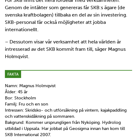
För SKB finns det flera fördelar med verksamheten.
Genom de intäkter som genereras får SKB:s ägare (de
svenska kraftbolagen) tillbaka en del av sin investering.
SKB-personal får också möjligheter att jobba
internationellt.
– Dessutom visar vår verksamhet att hela världen är
intresserad av det SKB kommit fram till, säger Magnus
Holmqvist.
FAKTA
Namn: Magnus Holmqvist
Ålder: 45 år
Bor: Stockholm
Familj: Fru och en son
Intressen: Skridsko- och utförsåkning på vintern, kajakpaddling
och vattenskidåkning på sommaren.
Bakgrund: Kommer ursprungligen från Nyköping. Hydrolog
utbildad i Uppsala. Har jobbat på Geosigma innan han kom till
SKB International 2007.