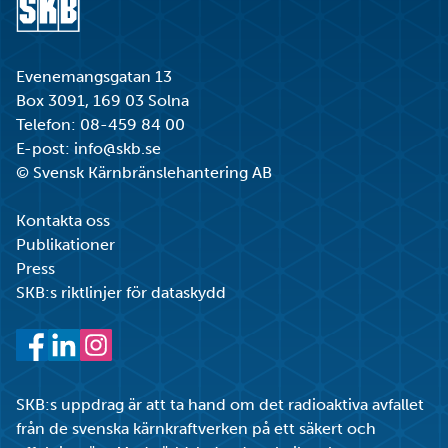
Gå till startsidan
Evenemangsgatan 13
Box 3091, 169 03 Solna
Telefon:
08-459 84 00
E-post:
info@skb.se
© Svensk Kärnbränslehantering AB
Kontakta oss
Publikationer
Press
SKB:s riktlinjer för dataskydd
Facebook
LinkedIn
Instagram
SKB:s uppdrag är att ta hand om det radioaktiva avfallet
från de svenska kärnkraftverken på ett säkert och