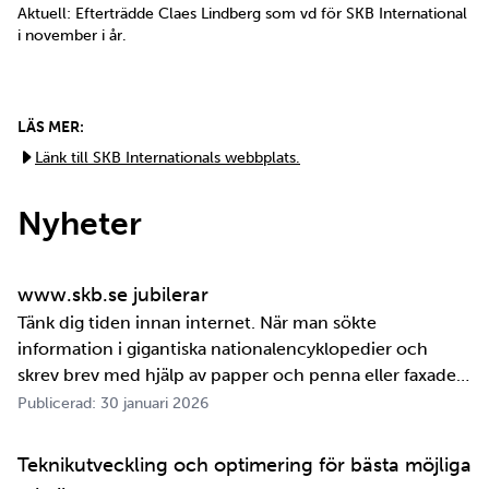
Aktuell: Efterträdde Claes Lindberg som vd för SKB International
i november i år.
LÄS MER:
Länk till SKB Internationals webbplats.
Nyheter
www.skb.se jubilerar
Tänk dig tiden innan internet. När man sökte
information i gigantiska nationalencyklopedier och
skrev brev med hjälp av papper och penna eller faxade
om ett meddelande skulle fram snabbt. Det är inte
Publicerad: 30 januari 2026
jättelänge sedan, inte om man tänker i ett geologiskt
perspektiv i alla fall. För oss på SKB är det …
Teknikutveckling och optimering för bästa möjliga