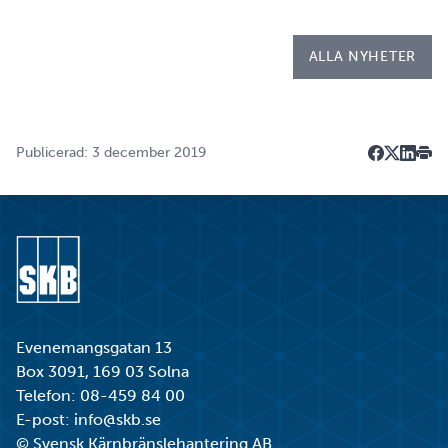
Kapsellaboratoriet. – I utbildningen ingår flera studie…
ALLA NYHETER
Publicerad: 3 december 2019
Dela på F
Dela på 
Dela p
Skri
Gå till startsidan
Evenemangsgatan 13
Box 3091, 169 03 Solna
Telefon:
08-459 84 00
E-post:
info@skb.se
© Svensk Kärnbränslehantering AB