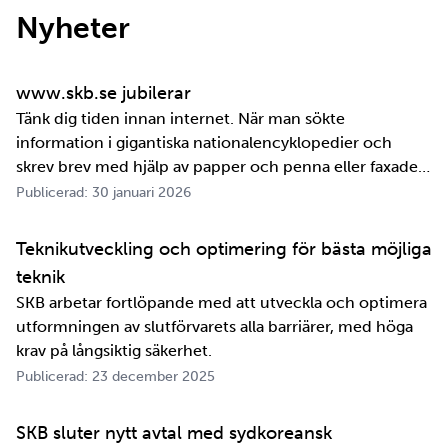
Nyheter
www.skb.se jubilerar
Tänk dig tiden innan internet. När man sökte
information i gigantiska nationalencyklopedier och
skrev brev med hjälp av papper och penna eller faxade
om ett meddelande skulle fram snabbt. Det är inte
Publicerad: 30 januari 2026
jättelänge sedan, inte om man tänker i ett geologiskt
perspektiv i alla fall. För oss på SKB är det …
Teknikutveckling och optimering för bästa möjliga
teknik
SKB arbetar fortlöpande med att utveckla och optimera
utformningen av slutförvarets alla barriärer, med höga
krav på långsiktig säkerhet.
Publicerad: 23 december 2025
SKB sluter nytt avtal med sydkoreansk