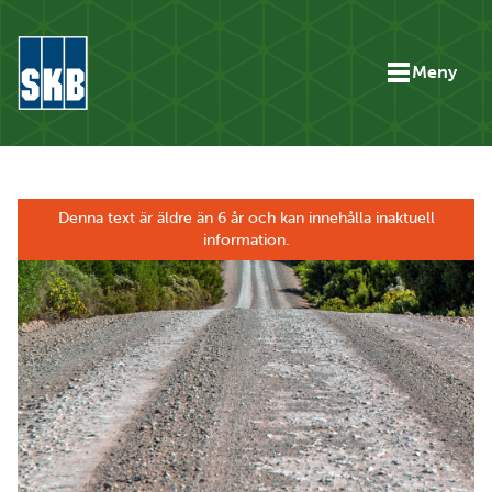
Hoppa till innehåll
Meny
Gå till startsidan för skb.se
Denna text är äldre än 6 år och kan innehålla inaktuell
information.