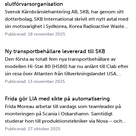
slutförvarsorganisation
Svensk Kärnbränslehantering AB, SKB, har genom sitt
dotterbolag, SKB International skrivit ett nytt avtal med
sin motsvarighet i Sydkorea, Korea Radioactive Waste
Agency, KORAD. Avtalet, som är ett så kallat
Publicerad: 18 november 2025
informationsutbytesavtal, stärker relationen och
samarbetet mellan de två organisationerna. …
Ny transportbehållare levererad till SKB
Den första av totalt fem nya transportbehållare av
modellen Hi-Star 80 (HS80) har nu anlänt till Clab efter
sin resa över Atlanten från tillverkningslandet USA.
Innan transportbehållaren kan bli en del av SKB:s
Publicerad: 13 november 2025
transportsystem återstår en period av anpassningar,
tester och utbildningar. Redan 2008 i…
Frida gör LIA med sikte på automatisering
Frida Moreau arbetar till vardags som teamleader på
monteringen på Scania i Oskarshamn. Samtidigt
studerar hon till produktionstekniker via Nova – och
under tio veckor i höst gör hon både sin praktik, även
Publicerad: 27 oktober 2025
kallad LIA*, och sitt examensarbete på