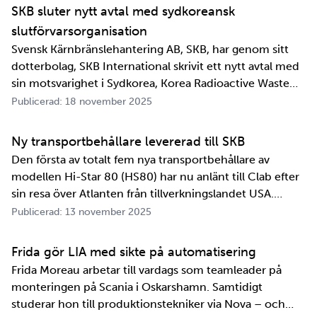
SKB sluter nytt avtal med sydkoreansk
slutförvarsorganisation
Svensk Kärnbränslehantering AB, SKB, har genom sitt
dotterbolag, SKB International skrivit ett nytt avtal med
sin motsvarighet i Sydkorea, Korea Radioactive Waste
Agency, KORAD. Avtalet, som är ett så kallat
Publicerad: 18 november 2025
informationsutbytesavtal, stärker relationen och
samarbetet mellan de två organisationerna. …
Ny transportbehållare levererad till SKB
Den första av totalt fem nya transportbehållare av
modellen Hi-Star 80 (HS80) har nu anlänt till Clab efter
sin resa över Atlanten från tillverkningslandet USA.
Innan transportbehållaren kan bli en del av SKB:s
Publicerad: 13 november 2025
transportsystem återstår en period av anpassningar,
tester och utbildningar. Redan 2008 i…
Frida gör LIA med sikte på automatisering
Frida Moreau arbetar till vardags som teamleader på
monteringen på Scania i Oskarshamn. Samtidigt
studerar hon till produktionstekniker via Nova – och