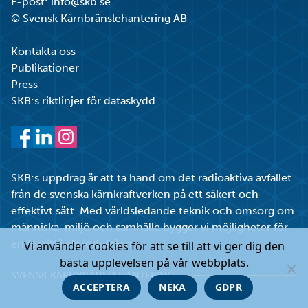
E-post:
info@skb.se
© Svensk Kärnbränslehantering AB
Kontakta oss
Publikationer
Press
SKB:s riktlinjer för dataskydd
Facebook
LinkedIn
Instagram
SKB:s uppdrag är att ta hand om det radioaktiva avfallet
från de svenska kärnkraftverken på ett säkert och
effektivt sätt. Med världsledande teknik och omsorg om
människa, miljö och samhälle bygger vi möjligheter för
en fossilfri elproduktion.
Vi använder cookies för att se till att vi ger dig den
bästa upplevelsen på vår webbplats.
SVENSK KÄRNBRÄNSLEHANTERING
ACCEPTERA
NEKA
GDPR