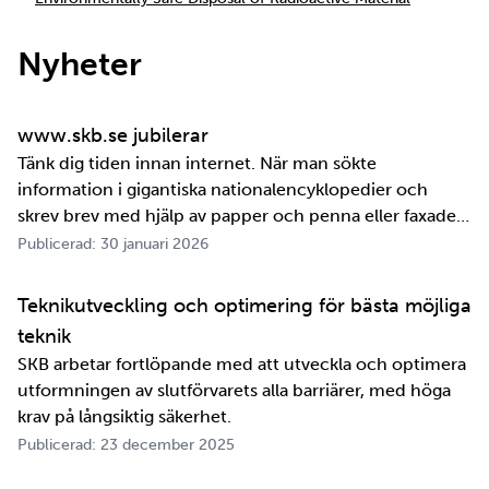
Nyheter
www.skb.se jubilerar
Tänk dig tiden innan internet. När man sökte
information i gigantiska nationalencyklopedier och
skrev brev med hjälp av papper och penna eller faxade
om ett meddelande skulle fram snabbt. Det är inte
Publicerad: 30 januari 2026
jättelänge sedan, inte om man tänker i ett geologiskt
perspektiv i alla fall. För oss på SKB är det …
Teknikutveckling och optimering för bästa möjliga
teknik
SKB arbetar fortlöpande med att utveckla och optimera
utformningen av slutförvarets alla barriärer, med höga
krav på långsiktig säkerhet.
Publicerad: 23 december 2025