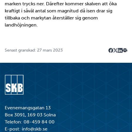
marken trycks ner. Därefter kommer skalven att öka
kraftigt i såväl antal som magnitud då isen drar sig
tillbaka och markytan återställer sig genom
landhöjningen.
Senast granskad: 27 mars 2023
Dela på F
Dela på 
Dela p
Skri
Gå till startsidan
Evenemangsgatan 13
Box 3091, 169 03 Solna
Telefon:
08-459 84 00
E-post:
info@skb.se