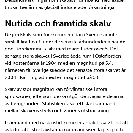
Dessa förkastningar som skapats i samband med istider
brukar benämnas glacialt inducerade förkastningar .
Nutida och framtida skalv
De jordskalv som förekommer i dag i Sverige är inte
särskilt kraftiga. Under de senaste århundradena har det
dock förekommit skalv med magnituder över 5. Det
senaste stora skalvet i Sverige ägde rum i Oslofjorden
vid Kosteröarna år 1904 med en magnitud på 5,4. I
närheten till Sverige skedde det senaste stora skalvet år
2004 i Kaliningrad med en magnitud på 5,0.
Skalv av stor magnitud kan förväntas ske i stora
sprickzoner, eftersom dessa utgör de svagaste delarna
av berggrunden. Statistiken visar ett klart samband
mellan skalvens styrka och zonens utsträckning.
I samband med nästa istid kommer antalet skalv först att
avta för att i stort avstanna när inlandsisen lagt sig och