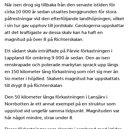
När isen drog sig tillbaka från den senaste istiden för
cirka 10 000 år sedan utsattes berggrunden för stora
påfrestningar vid den efterföljande landhöjningen, vilket
i sin tur gav upphov till jordskalv. Geologerna uppskattar
att det kraftigaste av dessa skalv kan ha haft en
magnitud på över 8 på Richterskalan.
Ett sådant skalv inträffade på Pärvie förkastningen i
Lappland för omkring 9 000 år sedan. Den av isen
renskrapade och polerade markytan sprack upp längs
en 150 kilometer lång förkastning som rört sig mer än
tio meter i höjdled. Skalvets magnitud har uppskattats
till drygt 8 på Richterskalan.
Den 50 kilometer långa förkastningen i Lansjärv i
Norrbotten är ett annat exempel på en struktur som
uppstod vid ungefär samma tidpunkt. Magnituden var
här något mindre, strax under 8.