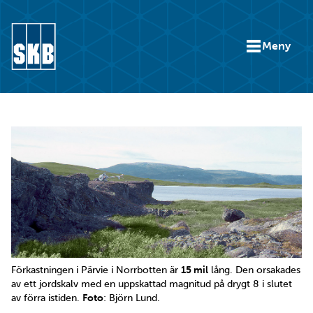
Hoppa till innehåll
Meny
Gå till startsidan för skb.se
Förkastningen i Pärvie i Norrbotten är
15 mil
lång. Den orsakades
av ett jordskalv med en uppskattad magnitud på drygt 8 i slutet
av förra istiden.
Foto
: Björn Lund.