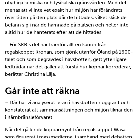
otydliga kemiska och fysikaliska gränsvärden. Med det
menas att vi inte vet exakt hur miljön har förändrats
över tiden på den plats där de hittades, vilket skick de
befann sig i när de hamnade på platsen och heller inte
alltid hur de hanterats efter att de hittades.
– För SKB:s del har framför allt en kanon från
regalskeppet Kronan, som sjönk utanför Öland på 1600-
talet och som begravdes i havsbotten, gett ytterligare
ledtrådar när det gäller att förstå hur koppar korroderar,
berättar Christina Lilja.
Går inte att räkna
– Där har vi analyserat leran i havsbotten noggrant och
konstaterat att sammansättningen och miljön liknar den
i Kärnbränsleförvaret.
När det gäller de kopparmynt från regalskeppet Wasa
som figurerat i massmedierna, i samband med debatten