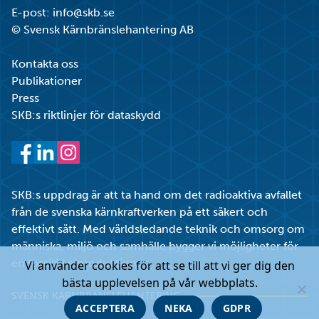
E-post:
info@skb.se
© Svensk Kärnbränslehantering AB
Kontakta oss
Publikationer
Press
SKB:s riktlinjer för dataskydd
Facebook
LinkedIn
Instagram
SKB:s uppdrag är att ta hand om det radioaktiva avfallet
från de svenska kärnkraftverken på ett säkert och
effektivt sätt. Med världsledande teknik och omsorg om
människa, miljö och samhälle bygger vi möjligheter för
en fossilfri elproduktion.
Vi använder cookies för att se till att vi ger dig den
bästa upplevelsen på vår webbplats.
SVENSK KÄRNBRÄNSLEHANTERING
ACCEPTERA
NEKA
GDPR