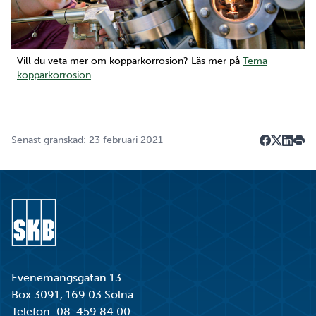
Öppna större bild
Vill du veta mer om kopparkorrosion? Läs mer på
Tema
kopparkorrosion
Senast granskad: 23 februari 2021
Dela på F
Dela på 
Dela p
Skri
Gå till startsidan
Evenemangsgatan 13
Box 3091, 169 03 Solna
Telefon:
08-459 84 00